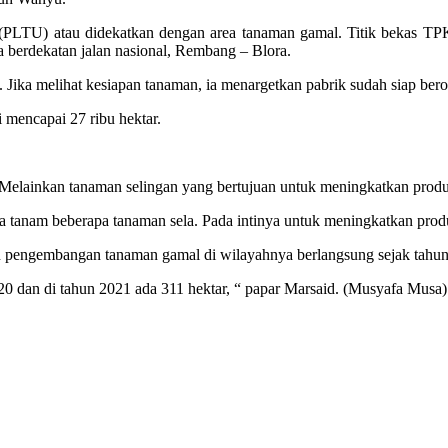
p (PLTU) atau didekatkan dengan area tanaman gamal. Titik bekas TPK
 berdekatan jalan nasional, Rembang – Blora.
ka melihat kesiapan tanaman, ia menargetkan pabrik sudah siap berop
 mencapai 27 ribu hektar.
Melainkan tanaman selingan yang bertujuan untuk meningkatkan produk
ta tanam beberapa tanaman sela. Pada intinya untuk meningkatkan produ
engembangan tanaman gamal di wilayahnya berlangsung sejak tahun 201
0 dan di tahun 2021 ada 311 hektar, “ papar Marsaid. (Musyafa Musa)