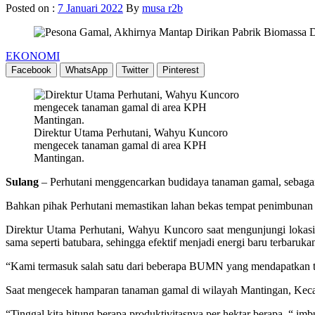
Posted on :
7 Januari 2022
By
musa r2b
EKONOMI
Facebook
WhatsApp
Twitter
Pinterest
Direktur Utama Perhutani, Wahyu Kuncoro
mengecek tanaman gamal di area KPH
Mantingan.
Sulang
– Perhutani menggencarkan budidaya tanaman gamal, sebagai 
Bahkan pihak Perhutani memastikan lahan bekas tempat penimbunan
Direktur Utama Perhutani, Wahyu Kuncoro saat mengunjungi lokas
sama seperti batubara, sehingga efektif menjadi energi baru terbaruka
“Kami termasuk salah satu dari beberapa BUMN yang mendapatkan tug
Saat mengecek hamparan tanaman gamal di wilayah Mantingan, Kecam
“Tinggal kita hitung berapa produktivitasnya per hektar berapa, “ i