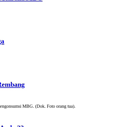
ga
 Rembang