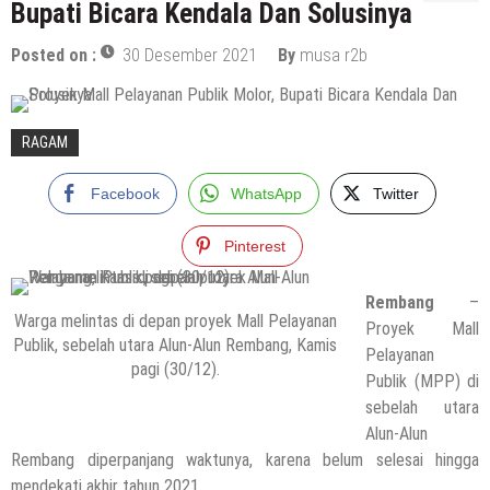
Bupati Bicara Kendala Dan Solusinya
Posted on :
30 Desember 2021
By
musa r2b
RAGAM
Facebook
WhatsApp
Twitter
Pinterest
Rembang
–
Warga melintas di depan proyek Mall Pelayanan
Proyek Mall
Publik, sebelah utara Alun-Alun Rembang, Kamis
Pelayanan
pagi (30/12).
Publik (MPP) di
sebelah utara
Alun-Alun
Rembang diperpanjang waktunya, karena belum selesai hingga
mendekati akhir tahun 2021.