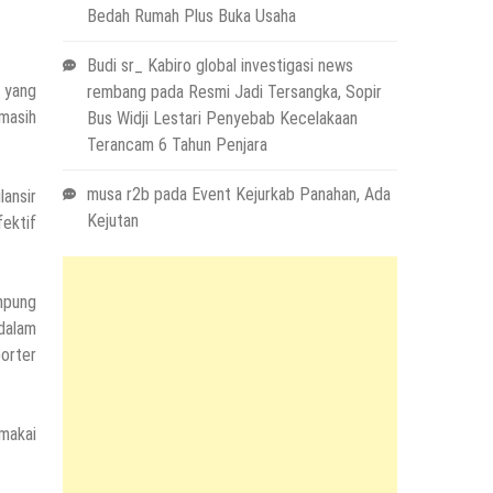
Bedah Rumah Plus Buka Usaha
Budi sr_ Kabiro global investigasi news
 yang
rembang
pada
Resmi Jadi Tersangka, Sopir
masih
Bus Widji Lestari Penyebab Kecelakaan
Terancam 6 Tahun Penjara
musa r2b
pada
Event Kejurkab Panahan, Ada
ansir
Kejutan
ektif
mpung
 dalam
porter
emakai