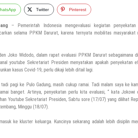
hatsApp
Twitter
Pinterest
ang
– Pemerintah Indonesia mengevaluasi kegiatan penyekatan
carkan selama PPKM Darurat, karena ternyata mobilitas masyarakat 
den Joko Widodo, dalam rapat evaluasi PPKM Darurat sebagaimana dil
kanal youtube Sekretariat Presiden menyatakan apakah penyekatan ef
nkan kasus Covid-19, perlu dikaji lebih ditail lagi.
 tadi pagi ke Pulo Gadung, masih cukup ramai. Tadi malam saya ke ka
ramai banget. Artinya, penyekatan perlu kita evaluasi, “ kata Jokowi
han Youtube Sekretariat Presiden, Sabtu sore (17/07) yang dilihat Re
embang, Minggu (18/07).
asuk ke kluster keluarga. Kuncinya sekarang adalah lebih disiplin m