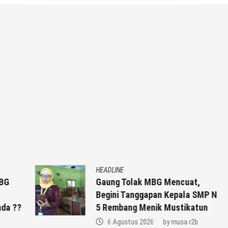
HEADLINE
Gaung Tolak MBG Mencuat,
Begini Tanggapan Kepala SMP N
??
5 Rembang Menik Mustikatun
6 Agustus 2026
by
musa r2b