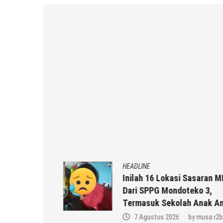
HEADLINE
gunakan,
Inilah 16 Lokasi Sasaran MBG
onal Di
Dari SPPG Mondoteko 3,
ng
Termasuk Sekolah Anak Anda 
a r2b
7 Agustus 2026
by
musa r2b