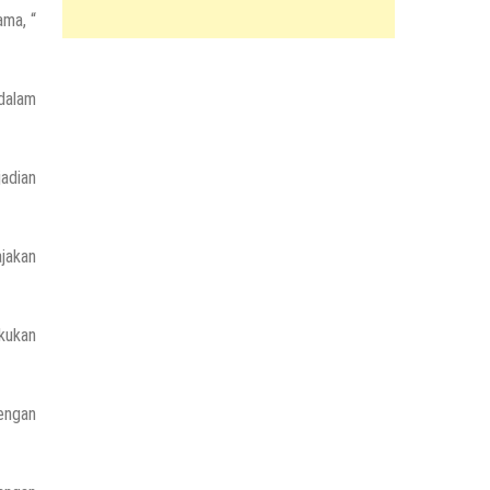
ama, “
 dalam
adian
ajakan
akukan
engan