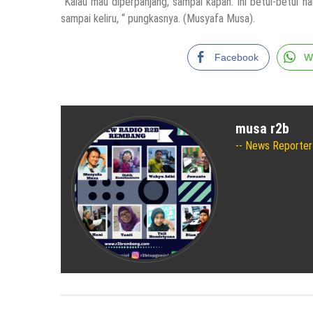
“Kalau mau diperpanjang, sampai kapan. Ini betul-betul ha
sampai keliru, “ pungkasnya. (Musyafa Musa).
Facebook
W
musa r2b
News Reporter