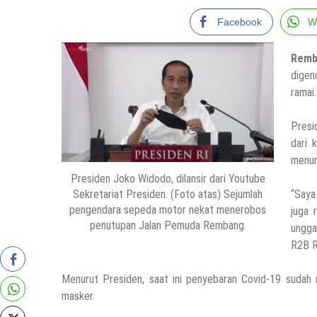
Facebook
W
Remb
digen
ramai.
Presi
dari 
menuru
Presiden Joko Widodo, dilansir dari Youtube
Sekretariat Presiden. (Foto atas) Sejumlah
“Saya
pengendara sepeda motor nekat menerobos
juga 
penutupan Jalan Pemuda Rembang.
ungga
R2B R
Menurut Presiden, saat ini penyebaran Covid-19 sudah m
masker.