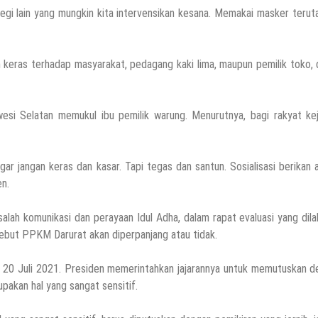
tegi lain yang mungkin kita intervensikan kesana. Memakai masker terut
n keras terhadap masyarakat, pedagang kaki lima, maupun pemilik toko,
si Selatan memukul ibu pemilik warung. Menurutnya, bagi rakyat kej
r jangan keras dan kasar. Tapi tegas dan santun. Sosialisasi berikan 
en.
alah komunikasi dan perayaan Idul Adha, dalam rapat evaluasi yang dil
yebut PPKM Darurat akan diperpanjang atau tidak.
, 20 Juli 2021. Presiden memerintahkan jajarannya untuk memutuskan d
upakan hal yang sangat sensitif.