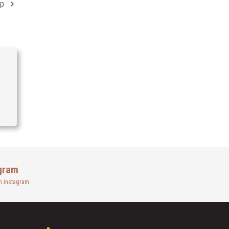
ap
gram
n instagram