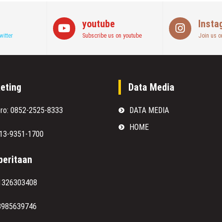
youtube
Insta
witter
Subscribe us on youtube
Join us o
eting
Data Media
oro: 0852-2525-8333
DATA MEDIA
HOME
813-9351-1700
eritaan
1326303408
8985639746