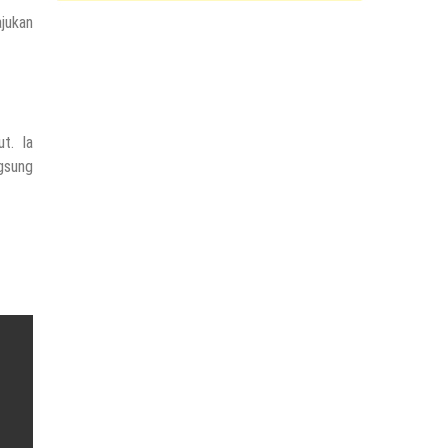
jukan
t. Ia
gsung