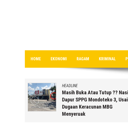
HOME
EKONOMI
RAGAM
KRIMINAL
P
HEADLINE
uk Staf
Masih Buka Atau Tutup ?? Nas
rikut
Dapur SPPG Mondoteko 3, Usai
Dugaan Keracunan MBG
Menyeruak
a r2b
6 Agustus 2026
by
musa r2b