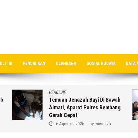
OLITIK
PENDIDIKAN
OLAHRAGA
SOSIAL BUDAYA
DATA 
HEADLINE
ib
Temuan Jenazah Bayi Di Bawah
Almari, Aparat Polres Rembang
Gerak Cepat
6 Agustus 2026
by
musa r2b