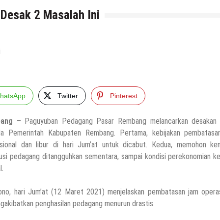
Desak 2 Masalah Ini
hatsApp
Twitter
Pinterest
ang
– Paguyuban Pedagang Pasar Rembang melancarkan desakan 
da Pemerintah Kabupaten Rembang. Pertama, kebijakan pembatasa
sional dan libur di hari Jum’at untuk dicabut. Kedua, memohon ken
busi pedagang ditangguhkan sementara, sampai kondisi perekonomian k
l.
o, hari Jum’at (12 Maret 2021) menjelaskan pembatasan jam operas
engakibatkan penghasilan pedagang menurun drastis.