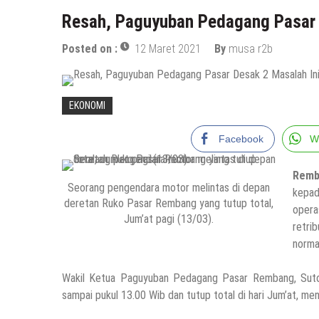
Resah, Paguyuban Pedagang Pasar 
Posted on :
12 Maret 2021
By
musa r2b
EKONOMI
Facebook
W
Remb
Seorang pengendara motor melintas di depan
kepa
deretan Ruko Pasar Rembang yang tutup total,
opera
Jum’at pagi (13/03).
retri
norma
Wakil Ketua Paguyuban Pedagang Pasar Rembang, Suton
sampai pukul 13.00 Wib dan tutup total di hari Jum’at, m