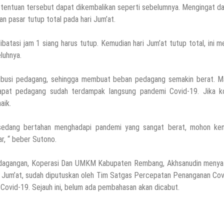
etentuan tersebut dapat dikembalikan seperti sebelumnya. Mengingat d
 pasar tutup total pada hari Jum’at.
 dibatasi jam 1 siang harus tutup. Kemudian hari Jum’at tutup total, ini 
luhnya.
ribusi pedagang, sehingga membuat beban pedagang semakin berat. M
dapat pedagang sudah terdampak langsung pandemi Covid-19. Jika ko
aik.
i sedang bertahan menghadapi pandemi yang sangat berat, mohon ken
ar, “ beber Sutono.
Perdagangan, Koperasi Dan UMKM Kabupaten Rembang, Akhsanudin menya
ri Jum’at, sudah diputuskan oleh Tim Satgas Percepatan Penanganan Co
Covid-19. Sejauh ini, belum ada pembahasan akan dicabut.