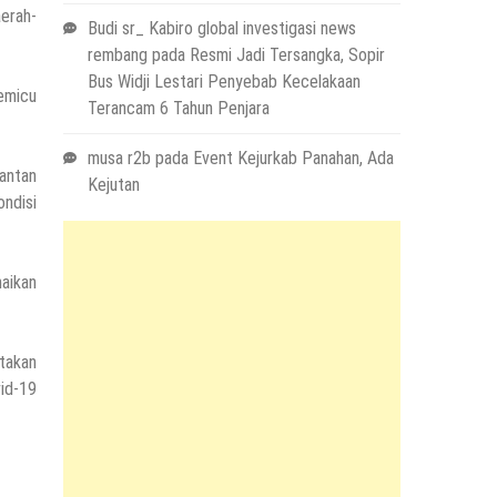
aerah-
Budi sr_ Kabiro global investigasi news
rembang
pada
Resmi Jadi Tersangka, Sopir
Bus Widji Lestari Penyebab Kecelakaan
memicu
Terancam 6 Tahun Penjara
musa r2b
pada
Event Kejurkab Panahan, Ada
antan
Kejutan
ndisi
aikan
takan
vid-19