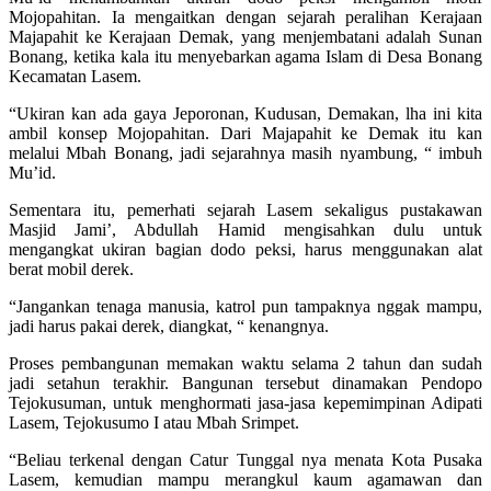
Mojopahitan. Ia mengaitkan dengan sejarah peralihan Kerajaan
Majapahit ke Kerajaan Demak, yang menjembatani adalah Sunan
Bonang, ketika kala itu menyebarkan agama Islam di Desa Bonang
Kecamatan Lasem.
“Ukiran kan ada gaya Jeporonan, Kudusan, Demakan, lha ini kita
ambil konsep Mojopahitan. Dari Majapahit ke Demak itu kan
melalui Mbah Bonang, jadi sejarahnya masih nyambung, “ imbuh
Mu’id.
Sementara itu, pemerhati sejarah Lasem sekaligus pustakawan
Masjid Jami’, Abdullah Hamid mengisahkan dulu untuk
mengangkat ukiran bagian dodo peksi, harus menggunakan alat
berat mobil derek.
“Jangankan tenaga manusia, katrol pun tampaknya nggak mampu,
jadi harus pakai derek, diangkat, “ kenangnya.
Proses pembangunan memakan waktu selama 2 tahun dan sudah
jadi setahun terakhir. Bangunan tersebut dinamakan Pendopo
Tejokusuman, untuk menghormati jasa-jasa kepemimpinan Adipati
Lasem, Tejokusumo I atau Mbah Srimpet.
“Beliau terkenal dengan Catur Tunggal nya menata Kota Pusaka
Lasem, kemudian mampu merangkul kaum agamawan dan