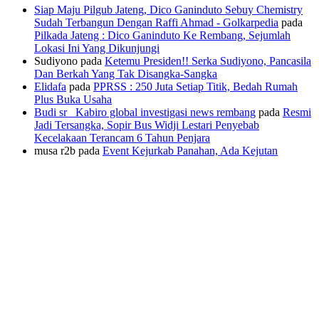
Siap Maju Pilgub Jateng, Dico Ganinduto Sebuy Chemistry
Sudah Terbangun Dengan Raffi Ahmad - Golkarpedia
pada
Pilkada Jateng : Dico Ganinduto Ke Rembang, Sejumlah
Lokasi Ini Yang Dikunjungi
Sudiyono
pada
Ketemu Presiden!! Serka Sudiyono, Pancasila
Dan Berkah Yang Tak Disangka-Sangka
Elidafa
pada
PPRSS : 250 Juta Setiap Titik, Bedah Rumah
Plus Buka Usaha
Budi sr_ Kabiro global investigasi news rembang
pada
Resmi
Jadi Tersangka, Sopir Bus Widji Lestari Penyebab
Kecelakaan Terancam 6 Tahun Penjara
musa r2b
pada
Event Kejurkab Panahan, Ada Kejutan