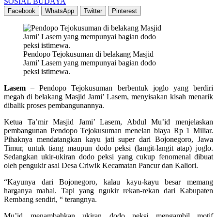
SOSIAL BUDAYA
Facebook
WhatsApp
Twitter
Pinterest
Pendopo Tejokusuman di belakang Masjid
Jami’ Lasem yang mempunyai bagian dodo
peksi istimewa.
Lasem
– Pendopo Tejokusuman berbentuk joglo yang berdiri
megah di belakang Masjid Jami’ Lasem, menyisakan kisah menarik
dibalik proses pembangunannya.
Ketua Ta’mir Masjid Jami’ Lasem, Abdul Mu’id menjelaskan
pembangunan Pendopo Tejokusuman menelan biaya Rp 1 Miliar.
Pihaknya mendatangkan kayu jati super dari Bojonegoro, Jawa
Timur, untuk tiang maupun dodo peksi (langit-langit atap) joglo.
Sedangkan ukir-ukiran dodo peksi yang cukup fenomenal dibuat
oleh pengukir asal Desa Criwik Kecamatan Pancur dan Kaliori.
“Kayunya dari Bojonegoro, kalau kayu-kayu besar memang
harganya mahal. Tapi yang ngukir rekan-rekan dari Kabupaten
Rembang sendiri, “ terangnya.
Mu’id menambahkan ukiran dodo peksi mengambil motif