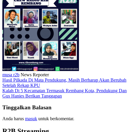
musa r2b
News Reporter
Hasil Pilkada Di Mata Pendukung, Masih Berharap Akan Berubah
Setelah Rekap KPU
Kalah Di 5 Kecamatan Termasuk Rembang Kota, Pendukung Dan
Gus Hanies Berikan Tanggapan
Tinggalkan Balasan
Anda harus
masuk
untuk berkomentar.
R2B Streaming