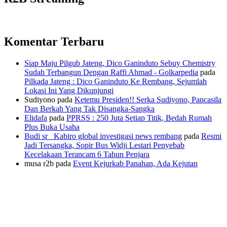
Komentar Terbaru
Siap Maju Pilgub Jateng, Dico Ganinduto Sebuy Chemistry
Sudah Terbangun Dengan Raffi Ahmad - Golkarpedia
pada
Pilkada Jateng : Dico Ganinduto Ke Rembang, Sejumlah
Lokasi Ini Yang Dikunjungi
Sudiyono
pada
Ketemu Presiden!! Serka Sudiyono, Pancasila
Dan Berkah Yang Tak Disangka-Sangka
Elidafa
pada
PPRSS : 250 Juta Setiap Titik, Bedah Rumah
Plus Buka Usaha
Budi sr_ Kabiro global investigasi news rembang
pada
Resmi
Jadi Tersangka, Sopir Bus Widji Lestari Penyebab
Kecelakaan Terancam 6 Tahun Penjara
musa r2b
pada
Event Kejurkab Panahan, Ada Kejutan