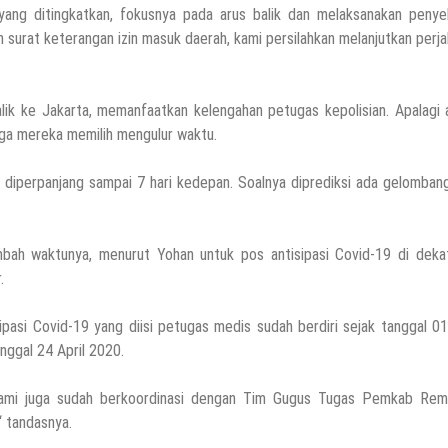
n yang ditingkatkan, fokusnya pada arus balik dan melaksanakan penye
surat keterangan izin masuk daerah, kami persilahkan melanjutkan perja
alik ke Jakarta, memanfaatkan kelengahan petugas kepolisian. Apalagi
ngga mereka memilih mengulur waktu.
i diperpanjang sampai 7 hari kedepan. Soalnya diprediksi ada gelomban
bah waktunya, menurut Yohan untuk pos antisipasi Covid-19 di deka
.
pasi Covid-19 yang diisi petugas medis sudah berdiri sejak tanggal 01
nggal 24 April 2020.
 kami juga sudah berkoordinasi dengan Tim Gugus Tugas Pemkab Rem
“ tandasnya.