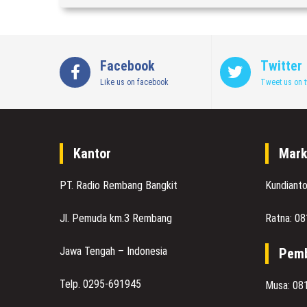
Facebook
Twitter
Like us on facebook
Tweet us on t
Kantor
Mark
PT. Radio Rembang Bangkit
Kundiant
Jl. Pemuda km.3 Rembang
Ratna: 0
Jawa Tengah – Indonesia
Pemb
Telp. 0295-691945
Musa: 08