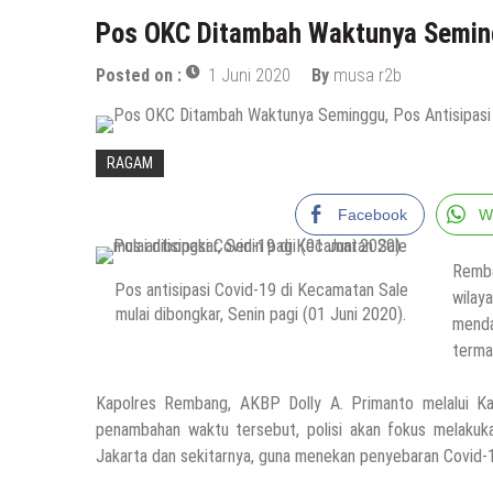
Pos OKC Ditambah Waktunya Semingg
Posted on :
1 Juni 2020
By
musa r2b
RAGAM
Facebook
W
Remba
Pos antisipasi Covid-19 di Kecamatan Sale
wilay
mulai dibongkar, Senin pagi (01 Juni 2020).
menda
terma
Kapolres Rembang, AKBP Dolly A. Primanto melalui Kab
penambahan waktu tersebut, polisi akan fokus melakuka
Jakarta dan sekitarnya, guna menekan penyebaran Covid-