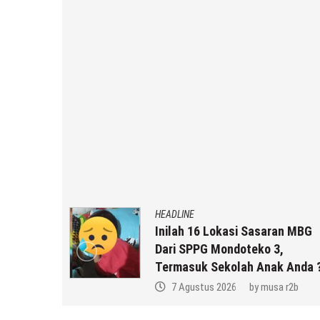
HEADLINE
gunakan,
Inilah 16 Lokasi Sasaran MBG
onal Di
Dari SPPG Mondoteko 3,
ng
Termasuk Sekolah Anak Anda 
a r2b
7 Agustus 2026
by
musa r2b