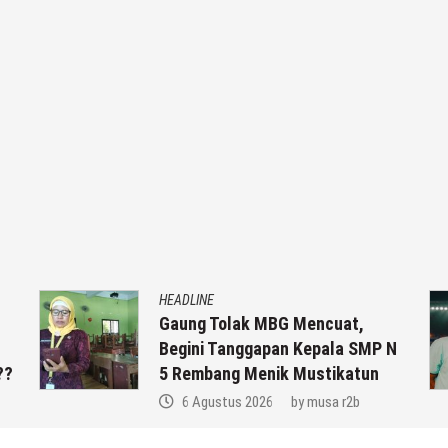
HEADLINE
Gaung Tolak MBG Mencuat,
Begini Tanggapan Kepala SMP N
??
5 Rembang Menik Mustikatun
6 Agustus 2026
by
musa r2b