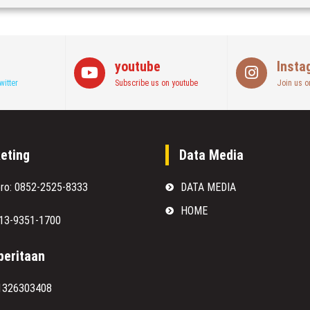
youtube
Insta
witter
Subscribe us on youtube
Join us o
eting
Data Media
oro: 0852-2525-8333
DATA MEDIA
HOME
813-9351-1700
eritaan
1326303408