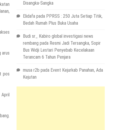
Disangka-Sangka
katan
lanan,
Elidafa
pada
PPRSS : 250 Juta Setiap Titik,
Bedah Rumah Plus Buka Usaha
 akses
Budi sr_ Kabiro global investigasi news
rembang
pada
Resmi Jadi Tersangka, Sopir
Bus Widji Lestari Penyebab Kecelakaan
g arus
Terancam 6 Tahun Penjara
musa r2b
pada
Event Kejurkab Panahan, Ada
t pos
Kejutan
 April
bang.