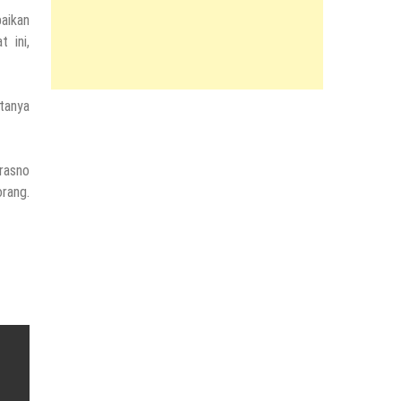
aikan
 ini,
tanya
trasno
rang.