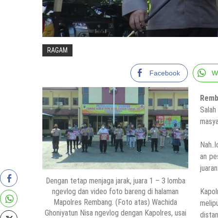
RAGAM
Facebook
W
Remb
Salah
masya
Nah..
an pe
juara
Dengan tetap menjaga jarak, juara 1 – 3 lomba
ngevlog dan video foto bareng di halaman
Kapo
Mapolres Rembang. (Foto atas) Wachida
melip
Ghoniyatun Nisa ngevlog dengan Kapolres, usai
dista