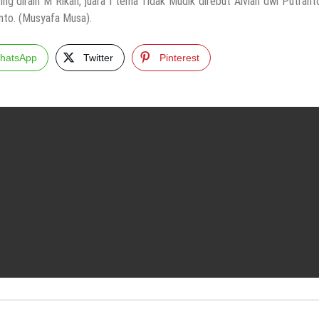
ing diraih M Rikan, juara I tema Tidak Mudik direbut Alvian dwi Putrant
nto. (Musyafa Musa).
hatsApp
Twitter
Pinterest