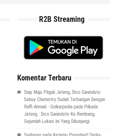
6 Agustus 2026
by
musa r2b
R2B Streaming
Komentar Terbaru
Siap Maju Pilgub Jateng, Dico Ganinduto
Sebuy Chemistry Sudah Terbangun Dengan
Raffi Ahmad - Golkarpedia
pada
Pilkada
Jateng : Dico Ganinduto Ke Rembang,
Sejumlah Lokasi Ini Yang Dikunjungi
Sudiyono
pada
Ketemu Presiden!! Serka