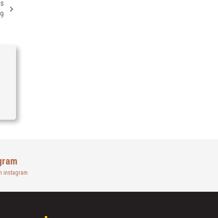
as
19
gram
n instagram