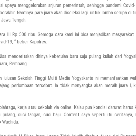
ai upaya menggelorakan anjuran pemerintah, sehingga pandemi Covid-1
berakhir. Nantinya para juara akan diseleksi lagi, untuk lomba serupa di t
 Jawa Tengah.
uara III Rp 500 ribu. Semoga cara kami ini bisa menjadikan masyarakat
id-19, “ beber Kapolres.
a menceritakan dirinya kebetulan baru saja pulang kuliah dari Yogya
 Waru, Rembang.
n lulusan Sekolah Tinggi Multi Media Yogyakarta ini memanfaatkan wa
ajang perlombaan tersebut. Ia tidak menyangka akan meraih juara I, 
lahraga, kerja atau sekolah via online. Kalau pun kondisi darurat harus 
 pulang, cuci tangan, cuci baju. Content saya seperti itu ceritanya,
ap Wachida.