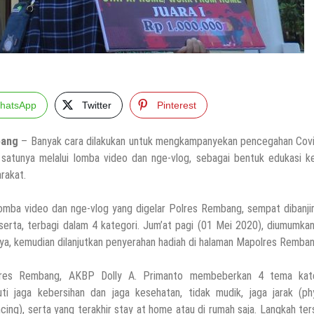
hatsApp
Twitter
Pinterest
ang
– Banyak cara dilakukan untuk mengkampanyekan pencegahan Covi
 satunya melalui lomba video dan nge-vlog, sebagai bentuk edukasi k
rakat.
lomba video dan nge-vlog yang digelar Polres Rembang, sempat dibanji
serta, terbagi dalam 4 kategori. Jum’at pagi (01 Mei 2020), diumumka
nya, kemudian dilanjutkan penyerahan hadiah di halaman Mapolres Remban
lres Rembang, AKBP Dolly A. Primanto membeberkan 4 tema kate
uti jaga kebersihan dan jaga kesehatan, tidak mudik, jaga jarak (ph
ncing), serta yang terakhir stay at home atau di rumah saja. Langkah te