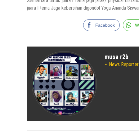
Sementara untuk juara I tema jaga jarak/ physical distanc
juara I tema Jaga kebersihan digondol Yoga Ananda Siswa
Facebook
W
musa r2b
News Reporter