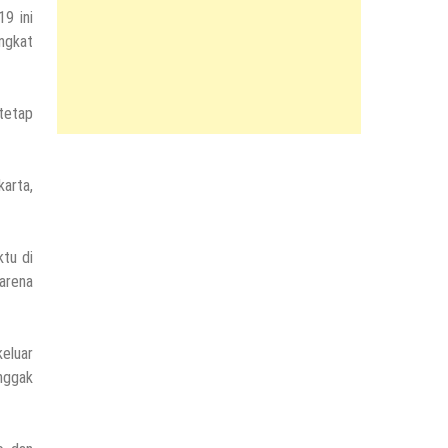
9 ini
ingkat
 tetap
karta,
ktu di
karena
keluar
 nggak