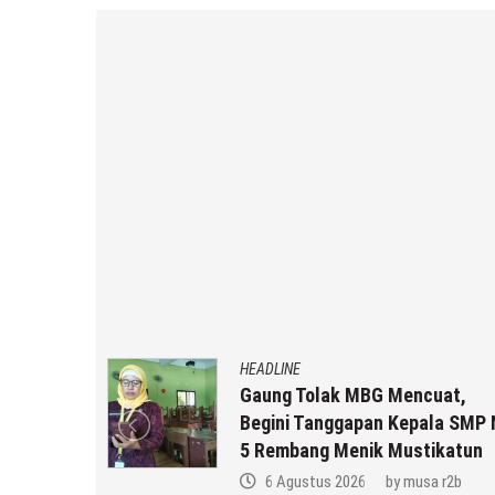
HEADLINE
an MBG
Gaung Tolak MBG Mencuat,
,
Begini Tanggapan Kepala SMP 
 Anda ??
5 Rembang Menik Mustikatun
 r2b
6 Agustus 2026
by
musa r2b