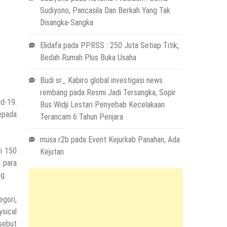
Sudiyono, Pancasila Dan Berkah Yang Tak
Disangka-Sangka
Elidafa
pada
PPRSS : 250 Juta Setiap Titik,
Bedah Rumah Plus Buka Usaha
Budi sr_ Kabiro global investigasi news
rembang
pada
Resmi Jadi Tersangka, Sopir
d-19.
Bus Widji Lestari Penyebab Kecelakaan
epada
Terancam 6 Tahun Penjara
musa r2b
pada
Event Kejurkab Panahan, Ada
ri 150
Kejutan
n para
g.
gori,
ysical
rsebut