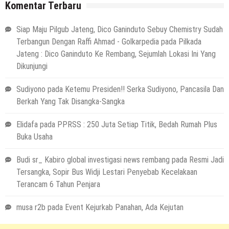
Komentar Terbaru
Siap Maju Pilgub Jateng, Dico Ganinduto Sebuy Chemistry Sudah
Terbangun Dengan Raffi Ahmad - Golkarpedia
pada
Pilkada
Jateng : Dico Ganinduto Ke Rembang, Sejumlah Lokasi Ini Yang
Dikunjungi
Sudiyono
pada
Ketemu Presiden!! Serka Sudiyono, Pancasila Dan
Berkah Yang Tak Disangka-Sangka
Elidafa
pada
PPRSS : 250 Juta Setiap Titik, Bedah Rumah Plus
Buka Usaha
Budi sr_ Kabiro global investigasi news rembang
pada
Resmi Jadi
Tersangka, Sopir Bus Widji Lestari Penyebab Kecelakaan
Terancam 6 Tahun Penjara
musa r2b
pada
Event Kejurkab Panahan, Ada Kejutan