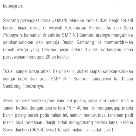
kebanjiran.
Seorang perangkat desa Jatihadi, Markum menuturkan banjir terjadi
karena hujan deras di wilayah Kecamatan Sumber. Air dari Desa
Polbayem, kemudian di sekitar SMP N I Sumber, arahnya mengalir ke
selokan-selokan dan menuju Dusun Sambong. Ia memperkirakan
rumah warga yang terkena banjir sekira 15 KK, sedangkan lahan
persawahan mencapai 20 an hektar.
“Kalau sungai besar aman. Banjir kali ini akibat luapan selokan-selokan
sungai kecil dari arah SMP N I Sumber, sampainya ke Dusun
Sambong, “ bebernya.
Markum menambahkan padi yang tergenang banjir merupakan musim
tanam kedua, dengan usia antara 15 – 40 hari. Ia menganggap meski
banjir paling parah pada tahun ini, namun menurutnya tanaman padi
masih bisa bertahan. Banjir tidak menggenang terlalu lama, karena
Senin dini hari (06/04) lewat tengah malam, air sudah surut.