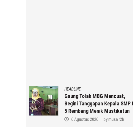
HEADLINE
an MBG
Gaung Tolak MBG Mencuat,
,
Begini Tanggapan Kepala SMP 
k Anda ??
5 Rembang Menik Mustikatun
a r2b
6 Agustus 2026
by
musa r2b