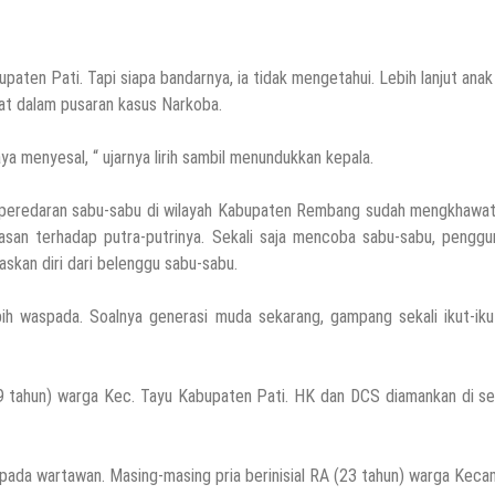
aten Pati. Tapi siapa bandarnya, ia tidak mengetahui. Lebih lanjut anak
at dalam pusaran kasus Narkoba.
saya menyesal, “ ujarnya lirih sambil menundukkan kepala.
peredaran sabu-sabu di wilayah Kabupaten Rembang sudah mengkhawati
san terhadap putra-putrinya. Sekali saja mencoba sabu-sabu, penggu
paskan diri dari belenggu sabu-sabu.
ebih waspada. Soalnya generasi muda sekarang, gampang sekali ikut-iku
(19 tahun) warga Kec. Tayu Kabupaten Pati. HK dan DCS diamankan di s
 kepada wartawan. Masing-masing pria berinisial RA (23 tahun) warga Kec