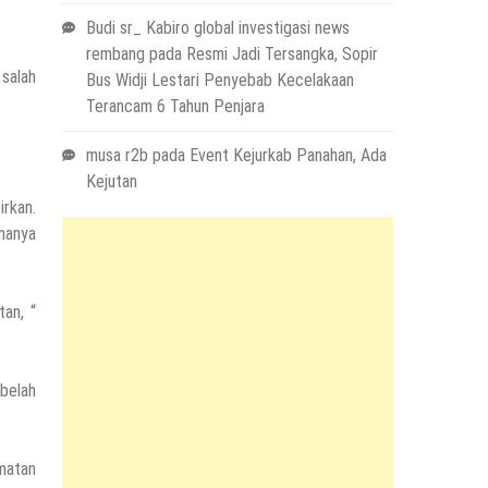
Budi sr_ Kabiro global investigasi news
rembang
pada
Resmi Jadi Tersangka, Sopir
 salah
Bus Widji Lestari Penyebab Kecelakaan
Terancam 6 Tahun Penjara
musa r2b
pada
Event Kejurkab Panahan, Ada
Kejutan
rkan.
nanya
tan, “
ebelah
amatan