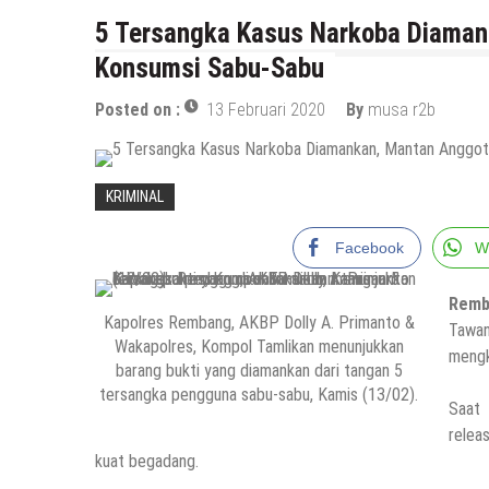
5 Tersangka Kasus Narkoba Diama
Konsumsi Sabu-Sabu
Posted on :
13 Februari 2020
By
musa r2b
KRIMINAL
Facebook
W
Rem
Kapolres Rembang, AKBP Dolly A. Primanto &
Tawa
Wakapolres, Kompol Tamlikan menunjukkan
mengk
barang bukti yang diamankan dari tangan 5
tersangka pengguna sabu-sabu, Kamis (13/02).
Saat 
relea
kuat begadang.