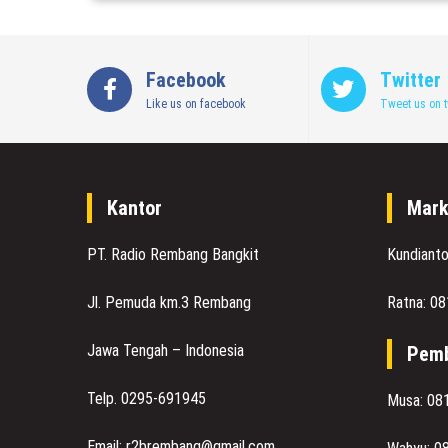
Facebook
Twitter
Like us on facebook
Tweet us on t
Kantor
Mark
PT. Radio Rembang Bangkit
Kundiant
Jl. Pemuda km.3 Rembang
Ratna: 0
Jawa Tengah – Indonesia
Pemb
Telp. 0295-691945
Musa: 08
Email: r2brembang@gmail.com