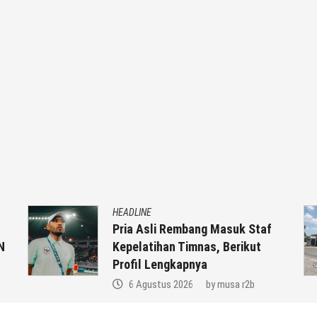
HEADLINE
Pria Asli Rembang Masuk Staf
N
Kepelatihan Timnas, Berikut
Profil Lengkapnya
6 Agustus 2026
by
musa r2b