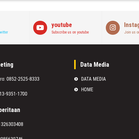
youtube
Insta
witter
Subscribe us on youtube
Join us o
eting
Data Media
oro: 0852-2525-8333
DATA MEDIA
HOME
813-9351-1700
eritaan
1326303408