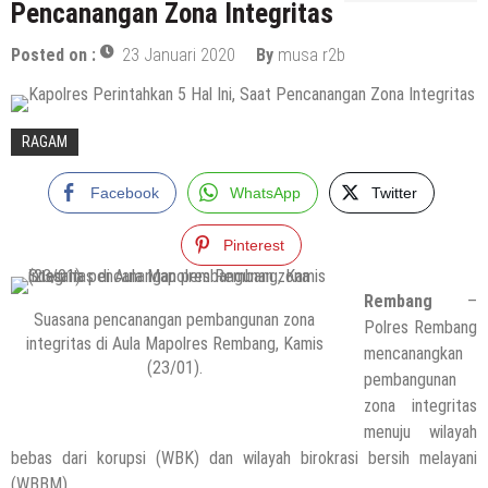
Pencanangan Zona Integritas
Posted on :
23 Januari 2020
By
musa r2b
RAGAM
Facebook
WhatsApp
Twitter
Pinterest
Rembang
–
Suasana pencanangan pembangunan zona
Polres Rembang
integritas di Aula Mapolres Rembang, Kamis
mencanangkan
(23/01).
pembangunan
zona integritas
menuju wilayah
bebas dari korupsi (WBK) dan wilayah birokrasi bersih melayani
(WBBM).