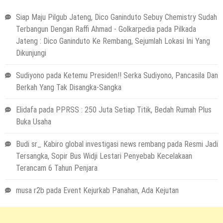
Siap Maju Pilgub Jateng, Dico Ganinduto Sebuy Chemistry Sudah
Terbangun Dengan Raffi Ahmad - Golkarpedia
pada
Pilkada
Jateng : Dico Ganinduto Ke Rembang, Sejumlah Lokasi Ini Yang
Dikunjungi
Sudiyono
pada
Ketemu Presiden!! Serka Sudiyono, Pancasila Dan
Berkah Yang Tak Disangka-Sangka
Elidafa
pada
PPRSS : 250 Juta Setiap Titik, Bedah Rumah Plus
Buka Usaha
Budi sr_ Kabiro global investigasi news rembang
pada
Resmi Jadi
Tersangka, Sopir Bus Widji Lestari Penyebab Kecelakaan
Terancam 6 Tahun Penjara
musa r2b
pada
Event Kejurkab Panahan, Ada Kejutan