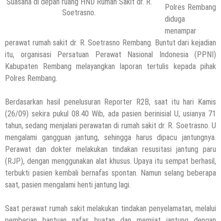
Suasana di depan ruang HND Rumah Sakit dr. R.
Polres Rembang
Soetrasno.
diduga
menampar
perawat rumah sakit dr. R. Soetrasno Rembang. Buntut dari kejadian
itu, organisasi Persatuan Perawat Nasional Indonesia (PPNI)
Kabupaten Rembang melayangkan laporan tertulis kepada pihak
Polres Rembang.
Berdasarkan hasil penelusuran Reporter R2B, saat itu hari Kamis
(26/09) sekira pukul 08.40 Wib, ada pasien berinisial U, usianya 71
tahun, sedang menjalani perawatan di rumah sakit dr. R. Soetrasno. U
mengalami gangguan jantung, sehingga harus dipacu jantungnya.
Perawat dan dokter melakukan tindakan resusitasi jantung paru
(RJP), dengan menggunakan alat khusus. Upaya itu sempat berhasil,
terbukti pasien kembali bernafas spontan. Namun selang beberapa
saat, pasien mengalami henti jantung lagi.
Saat perawat rumah sakit melakukan tindakan penyelamatan, melalui
pemberian bantuan nafas buatan dan memijat jantung dengan