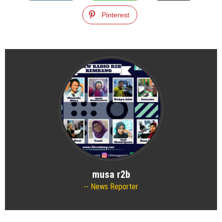
Pinterest
musa r2b
News Reporter