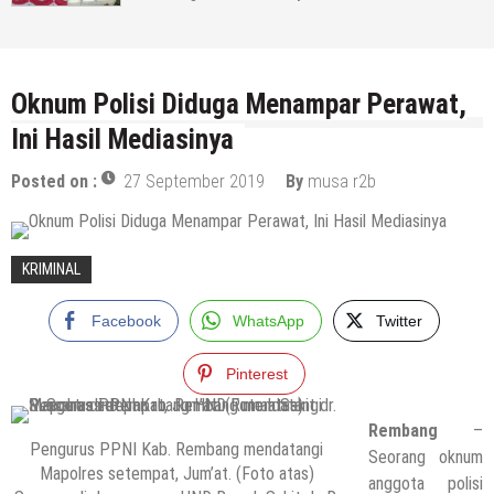
Oknum Polisi Diduga Menampar Perawat,
Ini Hasil Mediasinya
Posted on :
27 September 2019
By
musa r2b
KRIMINAL
Facebook
WhatsApp
Twitter
Pinterest
Rembang
–
Pengurus PPNI Kab. Rembang mendatangi
Seorang oknum
Mapolres setempat, Jum’at. (Foto atas)
anggota polisi