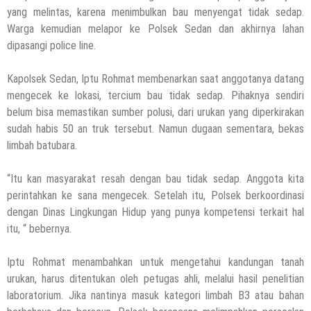
yang melintas, karena menimbulkan bau menyengat tidak sedap.
5 Agustus 2026
by
musa r2b
Warga kemudian melapor ke Polsek Sedan dan akhirnya lahan
HEADLINE
dipasangi police line.
Ini Ciri-Cirinya, Siapa Tahu Keluarga Anda
(Temuan Mayat Laki-Laki Di Pinggir
Kapolsek Sedan, Iptu Rohmat membenarkan saat anggotanya datang
Pantai Utara Rembang)
mengecek ke lokasi, tercium bau tidak sedap. Pihaknya sendiri
29 Juli 2026
by
musa r2b
belum bisa memastikan sumber polusi, dari urukan yang diperkirakan
HEADLINE
sudah habis 50 an truk tersebut. Namun dugaan sementara, bekas
Sejumlah Tips Membeli Tanah Kapling,
limbah batubara.
Terapkan Ini!! Ada Cara Yang Jarang
Terpikirkan Orang Awam
“Itu kan masyarakat resah dengan bau tidak sedap. Anggota kita
14 Maret 2022
by
musa r2b
perintahkan ke sana mengecek. Setelah itu, Polsek berkoordinasi
HEADLINE
dengan Dinas Lingkungan Hidup yang punya kompetensi terkait hal
Lewati Cerita Kelam Mirip Sinetron,
itu, “ bebernya.
Teguh Akhirnya Diselamatkan Serka
Suyuthi
Iptu Rohmat menambahkan untuk mengetahui kandungan tanah
26 November 2021
by
musa r2b
urukan, harus ditentukan oleh petugas ahli, melalui hasil penelitian
HEADLINE
laboratorium. Jika nantinya masuk kategori limbah B3 atau bahan
UKW Disebut Sebagai Mahkota Seorang