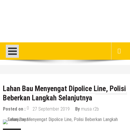
HEADLINE
Gaung Tolak MBG Mencuat, Begini
Tanggapan Kepala SMP N 5 Rembang
Lahan Bau Menyengat Dipolice Line, Polisi
Menik Mustikatun
Beberkan Langkah Selanjutnya
6 Agustus 2026
by
musa r2b
HEADLINE
Posted on :
27 September 2019
By
musa r2b
Pria Asli Rembang Masuk Staf
Kepelatihan Timnas, Berikut Profil
Lengkapnya