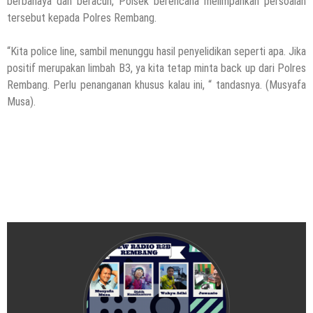
berbahaya dan beracun, Polsek berencana melimpahkan persoalan
Wartawan, Se Indonesia Luluskan Lebih
tersebut kepada Polres Rembang.
Dari 20 Ribu Orang
12 November 2021
by
musa r2b
“Kita police line, sambil menunggu hasil penyelidikan seperti apa. Jika
positif merupakan limbah B3, ya kita tetap minta back up dari Polres
Rembang. Perlu penanganan khusus kalau ini, “ tandasnya. (Musyafa
Musa).