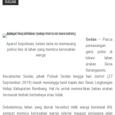
RAGAM
6 Agustus 2026
by
musa r2b
HEADLINE
Masih Buka Atau Tutup ?? Nasib Dapur
SPPG Mondoteko 3, Usai Dugaan
Keracunan MBG Menyeruak
6 Agustus 2026
by
musa r2b
Sedan
– Pasca
Aparat kepolisian, belum lama ini memasang
HEADLINE
pemasangan
police line di lahan yang memicu keresahan
Temuan Jenazah Bayi Di Bawah Almari,
garis polisi di
warga.
Aparat Polres Rembang Gerak Cepat
lokasi lahan
6 Agustus 2026
by
musa r2b
urukan Desa
Karangasem,
Kecamatan Sedan, pihak Polsek Sedan hingga hari Jum’at (27
September 2019) masih menunggu hasil kajian dari Dinas Lingkungan
Hidup Kabupaten Rembang. Hal itu untuk memastikan bahan urukan
termasuk limbah berbahaya atau tidak.
HEADLINE
Kapolres Rembang Yang Baru Tancap
Gas, Silaturahmi Dengan Wartawan PWI
Sebelumnya, lahan yang diuruk tersebut milik warga berinisial AN,
Dan IJTI
sempat memicu keresahan warga sekitar maupun pengguna jalan