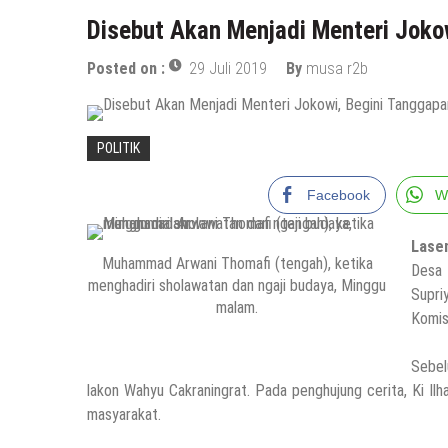
Disebut Akan Menjadi Menteri Joko
Posted on :
29 Juli 2019
By
musa r2b
POLITIK
Facebook
W
Lase
Muhammad Arwani Thomafi (tengah), ketika
Desa
menghadiri sholawatan dan ngaji budaya, Minggu
Supr
malam.
Komis
Sebel
lakon Wahyu Cakraningrat. Pada penghujung cerita, Ki I
masyarakat.