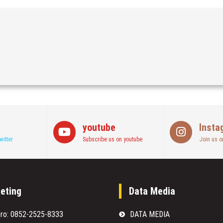
youtube
Insta
witter
Subscribe us on youtube
Join us o
eting
Data Media
oro: 0852-2525-8333
DATA MEDIA