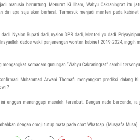
di manusia beruntung. Menurut Ki Ilham, Wahyu Cakraningrat itu jat
diri apa saja akan berhasil. Termasuk menjadi menteri pada kabinet
dadi. Nyalon Bupati dadi, nyalon DPR dadi, Menteri yo dadi. Priyayinipu
 Insyaallah dados wakil panjenengan wonten kabinet 2019-2024, inggih 
ng mengangkat semacam gunungan “Wahyu Cakraningrat” sambil terseny
onfirmasi Muhammad Arwani Thomafi, menyangkut prediksi dalang Ki 
owi ?
ini enggan menanggapi masalah tersebut. Dengan nada bercanda, ia j
enambahkan dengan emoji tutup mata pada chat Whatsap. (Musyafa Musa).