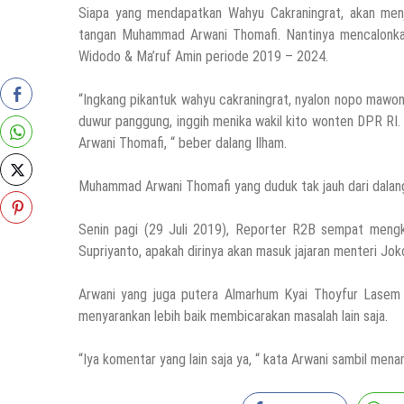
Siapa yang mendapatkan Wahyu Cakraningrat, akan menja
tangan Muhammad Arwani Thomafi. Nantinya mencalonkan 
Widodo & Ma’ruf Amin periode 2019 – 2024.
“Ingkang pikantuk wahyu cakraningrat, nyalon nopo mawon 
duwur panggung, inggih menika wakil kito wonten DPR RI.
Arwani Thomafi, “ beber dalang Ilham.
Muhammad Arwani Thomafi yang duduk tak jauh dari dala
Senin pagi (29 Juli 2019), Reporter R2B sempat mengk
Supriyanto, apakah dirinya akan masuk jajaran menteri Jok
Arwani yang juga putera Almarhum Kyai Thoyfur Lasem 
menyarankan lebih baik membicarakan masalah lain saja.
“Iya komentar yang lain saja ya, “ kata Arwani sambil m