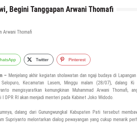
wi, Begini Tanggapan Arwani Thomafi
hatsApp
Twitter
Pinterest
m –
Menjelang akhir kegiatan sholawatan dan ngaji budaya di Lapangan 
 Selopuro, Kecamatan Lasem, Minggu malam (28/07), dalang Ki 
iyanto mengisyaratkan kemungkinan Muhammad Arwani Thomafi, an
i I DPR RI akan menjadi menteri pada Kabinet Joko Widodo.
umnya, dalang dari Gunungwungkal Kabupaten Pati tersebut memba
lham Supriyanto melontarkan dialog pewayangan yang cukup menarik per