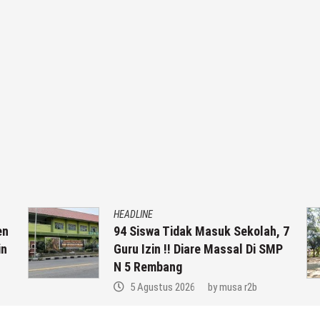
HEADLINE
en
94 Siswa Tidak Masuk Sekolah, 7
in
Guru Izin !! Diare Massal Di SMP
N 5 Rembang
5 Agustus 2026
by
musa r2b