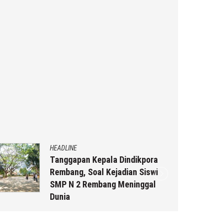
HEADLINE
Tanggapan Kepala Dindikpora
Rembang, Soal Kejadian Siswi
SMP N 2 Rembang Meninggal
Dunia
4 Agustus 2026
by
musa r2b