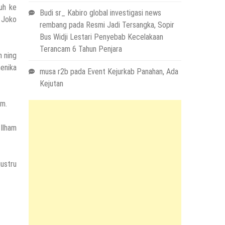
uh ke
Budi sr_ Kabiro global investigasi news
 Joko
rembang
pada
Resmi Jadi Tersangka, Sopir
Bus Widji Lestari Penyebab Kecelakaan
Terancam 6 Tahun Penjara
n ning
menika
musa r2b
pada
Event Kejurkab Panahan, Ada
Kejutan
um.
Ilham
ustru