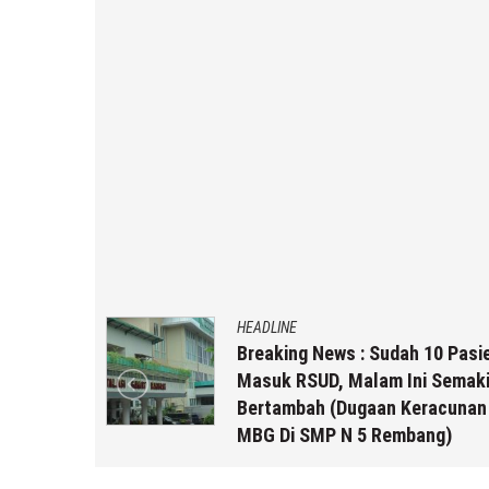
HEADLINE
g Baru
Breaking News : Sudah 10 Pasi
mi Dengan
Masuk RSUD, Malam Ini Semak
Bertambah (Dugaan Keracunan
MBG Di SMP N 5 Rembang)
a r2b
5 Agustus 2026
by
musa r2b