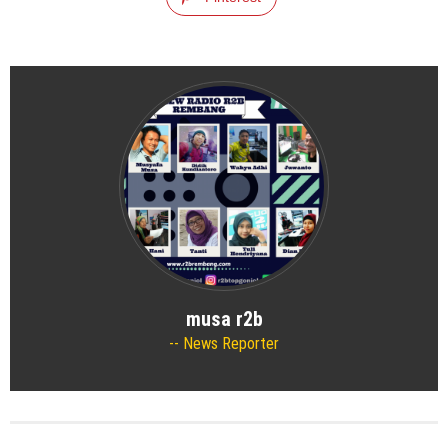
musa r2b
News Reporter