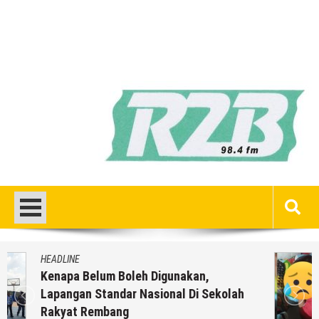
HEADLINE
Inilah 16 Lokasi Sasaran MBG Dari SPPG
Mondoteko 3, Termasuk Sekolah Anak
Anda ??