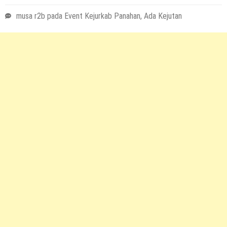
musa r2b
pada
Event Kejurkab Panahan, Ada Kejutan