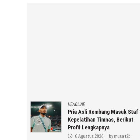
HEADLINE
uat,
Pria Asli Rembang Masuk Staf
la SMP N
Kepelatihan Timnas, Berikut
ikatun
Profil Lengkapnya
a r2b
6 Agustus 2026
by
musa r2b