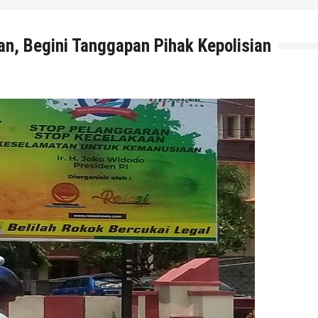
6 Agustus 2026
by
musa r2b
n, Begini Tanggapan Pihak Kepolisian