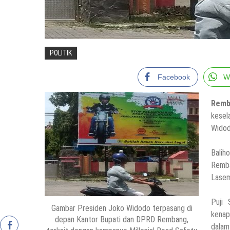
POLITIK
Facebook
W
Remb
kesel
Widod
Balih
Remba
Lasem
Puji
Gambar Presiden Joko Widodo terpasang di
kenap
depan Kantor Bupati dan DPRD Rembang,
dalam