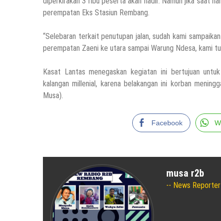
diperkirakan 3 ribu peserta akan hadir. Namun jika saat 
perempatan Eks Stasiun Rembang.
“Selebaran terkait penutupan jalan, sudah kami sampaikan 
perempatan Zaeni ke utara sampai Warung Ndesa, kami tutup
Kasat Lantas menegaskan kegiatan ini bertujuan untuk
kalangan millenial, karena belakangan ini korban meningg
Musa).
Facebook
W
musa r2b
News Reporter