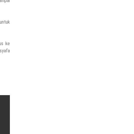
sampai
 untuk
us ke
usyafa