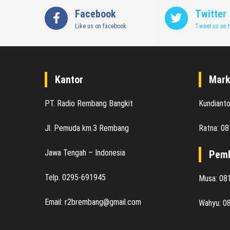
Facebook
Twitter
Like us on facebook
Tweet us on t
Kantor
Mark
PT. Radio Rembang Bangkit
Kundiant
Jl. Pemuda km.3 Rembang
Ratna: 0
Jawa Tengah – Indonesia
Pemb
Telp. 0295-691945
Musa: 08
Email: r2brembang@gmail.com
Wahyu: 0