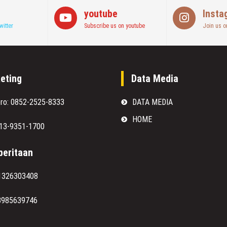
youtube
Insta
witter
Subscribe us on youtube
Join us o
eting
Data Media
oro: 0852-2525-8333
DATA MEDIA
HOME
813-9351-1700
eritaan
1326303408
8985639746