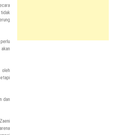
secara
 tidak
rung
 perlu
 akan
 oleh
tetapi
en dan
 Zaeni
arena