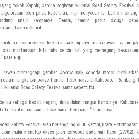
ipajang tokoh Kapolri, karena kegiatan Millenial Road Safety Festival 
 digelorakan oleh pihak kepolisian. Puji menyadari isi baliho memang
andung unsur kampanye Pemilu, namun patut diduga cende
rutama kaum millenial.
pakai ikon calon presiden. Ini kan masa kampanye, masa rawan. Tapi nggak
 bisa manfaatkan. Kita tahu sendiri lah yang memegang kekuasaan
“ kata Puji.
 Irawan menanggapi gambar Jokowi naik sepeda motor dikeluarkan
an dalam rangka kampanye Pemilu. Tidak hanya di Kabupaten Rembang, 
n Millenial Road Safety Festival sama seperti itu.
 beliau sebagai kepala negara, tidak dalam rangka kampanye. Kabupat
ty Festival semua sama, tidak hanya Rembang, “ tandasnya.
ad Safety Festival akan berlangsung di Jl. Kartini, utara Perempatan
 akan mulai menutup akses jalan tersebut pada hari Rabu (27/02), k