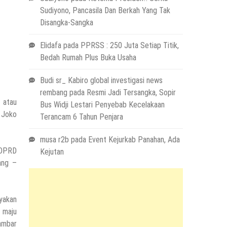
Sudiyono, Pancasila Dan Berkah Yang Tak
Disangka-Sangka
Elidafa
pada
PPRSS : 250 Juta Setiap Titik,
Bedah Rumah Plus Buka Usaha
Budi sr_ Kabiro global investigasi news
rembang
pada
Resmi Jadi Tersangka, Sopir
 atau
Bus Widji Lestari Penyebab Kecelakaan
n Joko
Terancam 6 Tahun Penjara
musa r2b
pada
Event Kejurkab Panahan, Ada
 DPRD
Kejutan
ang –
yakan
 maju
gambar