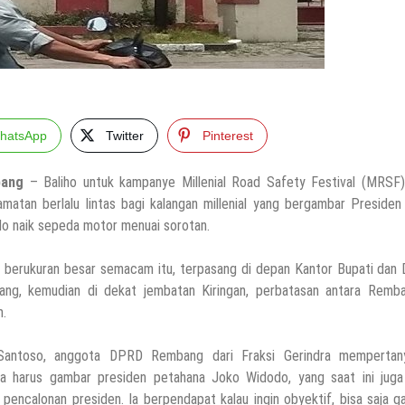
hatsApp
Twitter
Pinterest
ang
– Baliho untuk kampanye Millenial Road Safety Festival (MRSF)
amatan berlalu lintas bagi kalangan millenial yang bergambar Preside
o naik sepeda motor menuai sorotan.
o berukuran besar semacam itu, terpasang di depan Kantor Bupati dan
ng, kemudian di dekat jembatan Kiringan, perbatasan antara Remb
.
 Santoso, anggota DPRD Rembang dari Fraksi Gerindra mempertan
a harus gambar presiden petahana Joko Widodo, yang saat ini juga
 pencalonan presiden. Ia berpendapat kalau ingin obyektif, bisa saja 