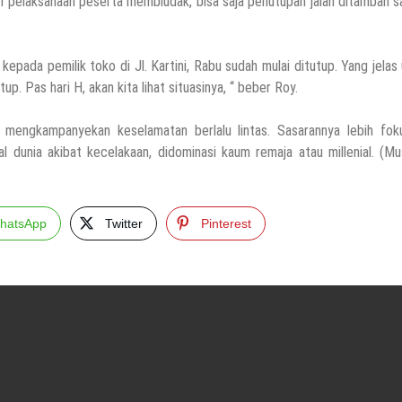
hari pelaksanaan peserta membludak, bisa saja penutupan jalan ditambah 
kepada pemilik toko di Jl. Kartini, Rabu sudah mulai ditutup. Yang jelas
. Pas hari H, akan kita lihat situasinya, “ beber Roy.
 mengkampanyekan keselamatan berlalu lintas. Sasarannya lebih fok
al dunia akibat kecelakaan, didominasi kaum remaja atau millenial. (M
hatsApp
Twitter
Pinterest