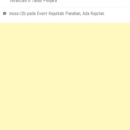
Terancam 6 Tahun Penjara
musa r2b
pada
Event Kejurkab Panahan, Ada Kejutan