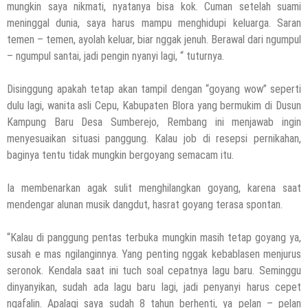
mungkin saya nikmati, nyatanya bisa kok. Cuman setelah suami
meninggal dunia, saya harus mampu menghidupi keluarga. Saran
temen – temen, ayolah keluar, biar nggak jenuh. Berawal dari ngumpul
– ngumpul santai, jadi pengin nyanyi lagi, “ tuturnya.
Disinggung apakah tetap akan tampil dengan “goyang wow” seperti
dulu lagi, wanita asli Cepu, Kabupaten Blora yang bermukim di Dusun
Kampung Baru Desa Sumberejo, Rembang ini menjawab ingin
menyesuaikan situasi panggung. Kalau job di resepsi pernikahan,
baginya tentu tidak mungkin bergoyang semacam itu.
Ia membenarkan agak sulit menghilangkan goyang, karena saat
mendengar alunan musik dangdut, hasrat goyang terasa spontan.
“Kalau di panggung pentas terbuka mungkin masih tetap goyang ya,
susah e mas ngilanginnya. Yang penting nggak kebablasen menjurus
seronok. Kendala saat ini tuch soal cepatnya lagu baru. Seminggu
dinyanyikan, sudah ada lagu baru lagi, jadi penyanyi harus cepet
ngafalin. Apalagi saya sudah 8 tahun berhenti, ya pelan – pelan