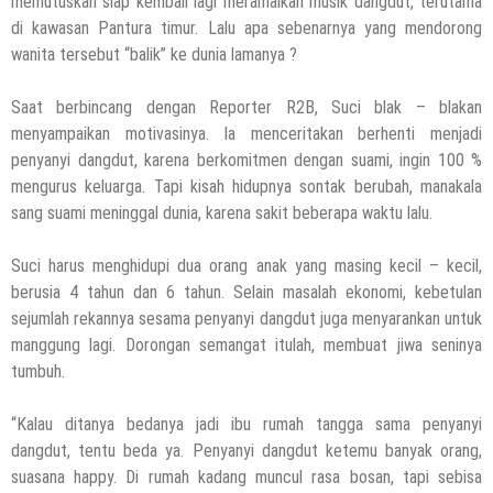
memutuskan siap kembali lagi meramaikan musik dangdut, terutama
di kawasan Pantura timur. Lalu apa sebenarnya yang mendorong
wanita tersebut “balik” ke dunia lamanya ?
Saat berbincang dengan Reporter R2B, Suci blak – blakan
menyampaikan motivasinya. Ia menceritakan berhenti menjadi
penyanyi dangdut, karena berkomitmen dengan suami, ingin 100 %
mengurus keluarga. Tapi kisah hidupnya sontak berubah, manakala
sang suami meninggal dunia, karena sakit beberapa waktu lalu.
Suci harus menghidupi dua orang anak yang masing kecil – kecil,
berusia 4 tahun dan 6 tahun. Selain masalah ekonomi, kebetulan
sejumlah rekannya sesama penyanyi dangdut juga menyarankan untuk
manggung lagi. Dorongan semangat itulah, membuat jiwa seninya
tumbuh.
“Kalau ditanya bedanya jadi ibu rumah tangga sama penyanyi
dangdut, tentu beda ya. Penyanyi dangdut ketemu banyak orang,
suasana happy. Di rumah kadang muncul rasa bosan, tapi sebisa