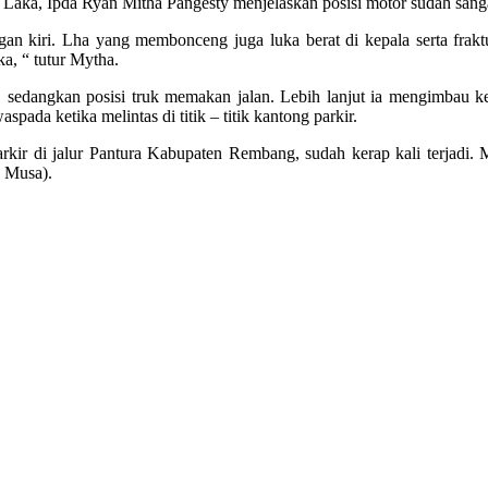
ka, Ipda Ryan Mitha Pangesty menjelaskan posisi motor sudah sangat 
ngan kiri. Lha yang membonceng juga luka berat di kepala serta frak
, “ tutur Mytha.
edangkan posisi truk memakan jalan. Lebih lanjut ia mengimbau kep
spada ketika melintas di titik – titik kantong parkir.
rkir di jalur Pantura Kabupaten Rembang, sudah kerap kali terjadi
a Musa).