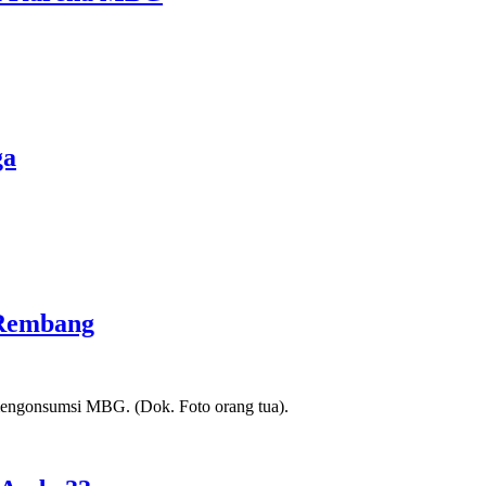
ga
 Rembang