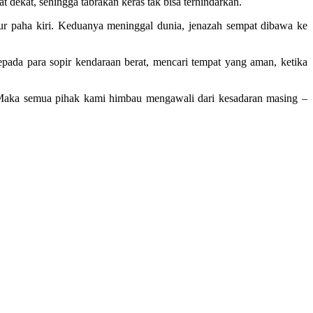
dekat, sehingga tabrakan keras tak bisa terhindarkan.
tur paha kiri. Keduanya meninggal dunia, jenazah sempat dibawa ke
ada para sopir kendaraan berat, mencari tempat yang aman, ketika
. Maka semua pihak kami himbau mengawali dari kesadaran masing –