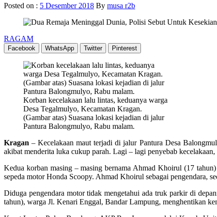
Posted on :
5 Desember 2018
By
musa r2b
RAGAM
Facebook
WhatsApp
Twitter
Pinterest
Korban kecelakaan lalu lintas, keduanya warga
Desa Tegalmulyo, Kecamatan Kragan.
(Gambar atas) Suasana lokasi kejadian di jalur
Pantura Balongmulyo, Rabu malam.
Kragan
– Kecelakaan maut terjadi di jalur Pantura Desa Balongmul
akibat menderita luka cukup parah. Lagi – lagi penyebab kecelakaan,
Kedua korban masing – masing bernama Ahmad Khoirul (17 tahun) d
sepeda motor Honda Scoopy. Ahmad Khoirul sebagai pengendara, sed
Diduga pengendara motor tidak mengetahui ada truk parkir di depann
tahun), warga Jl. Kenari Enggal, Bandar Lampung, menghentikan ke