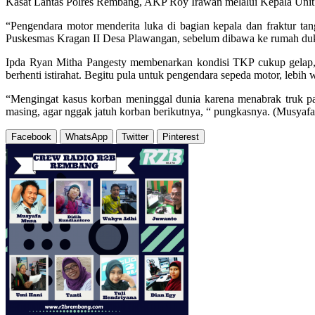
Kasat Lantas Polres Rembang, AKP Roy Irawan melalui Kepala Unit La
“Pengendara motor menderita luka di bagian kepala dan fraktur ta
Puskesmas Kragan II Desa Plawangan, sebelum dibawa ke rumah duka
Ipda Ryan Mitha Pangesty membenarkan kondisi TKP cukup gelap, s
berhenti istirahat. Begitu pula untuk pengendara sepeda motor, lebih wa
“Mengingat kasus korban meninggal dunia karena menabrak truk pa
masing, agar nggak jatuh korban berikutnya, “ pungkasnya. (Musyaf
Facebook
WhatsApp
Twitter
Pinterest