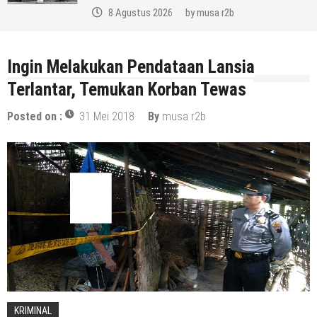
8 Agustus 2026
by
musa r2b
Ingin Melakukan Pendataan Lansia
Terlantar, Temukan Korban Tewas
Posted on :
31 Mei 2018
By
musa r2b
KRIMINAL