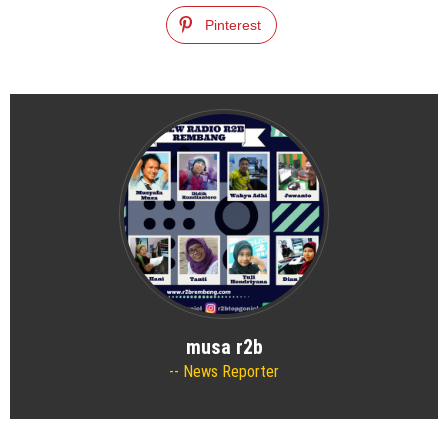
Pinterest
musa r2b
News Reporter