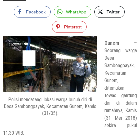
Facebook
WhatsApp
Twitter
Pinterest
Gunem
–
Seorang warga
Desa
Sambongpayak,
Kecamatan
Gunem,
ditemukan
tewas gantung
Polisi mendatangi lokasi warga bunuh diri di
diri di dalam
Desa Sambongpayak, Kecamatan Gunem, Kamis
rumahnya, Kamis
(31/05).
(31 Mei 2018)
sekira pukul
11.30 WIB.