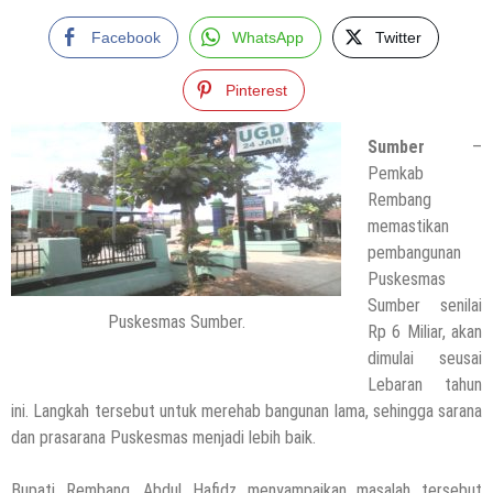
Facebook
WhatsApp
Twitter
Pinterest
Sumber
–
Pemkab
Rembang
memastikan
pembangunan
Puskesmas
Sumber senilai
Puskesmas Sumber.
Rp 6 Miliar, akan
dimulai seusai
Lebaran tahun
ini. Langkah tersebut untuk merehab bangunan lama, sehingga sarana
dan prasarana Puskesmas menjadi lebih baik.
Bupati Rembang, Abdul Hafidz menyampaikan masalah tersebut