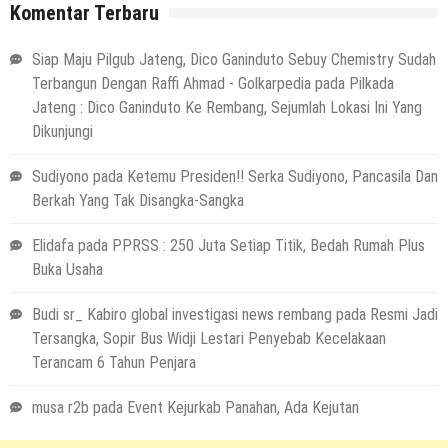
Komentar Terbaru
Siap Maju Pilgub Jateng, Dico Ganinduto Sebuy Chemistry Sudah
Terbangun Dengan Raffi Ahmad - Golkarpedia
pada
Pilkada
Jateng : Dico Ganinduto Ke Rembang, Sejumlah Lokasi Ini Yang
Dikunjungi
Sudiyono
pada
Ketemu Presiden!! Serka Sudiyono, Pancasila Dan
Berkah Yang Tak Disangka-Sangka
Elidafa
pada
PPRSS : 250 Juta Setiap Titik, Bedah Rumah Plus
Buka Usaha
Budi sr_ Kabiro global investigasi news rembang
pada
Resmi Jadi
Tersangka, Sopir Bus Widji Lestari Penyebab Kecelakaan
Terancam 6 Tahun Penjara
musa r2b
pada
Event Kejurkab Panahan, Ada Kejutan