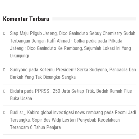
5 Agustus 2026
by
musa r2b
HEADLINE
Komentar Terbaru
Ini Ciri-Cirinya, Siapa Tahu Keluarga Anda
(Temuan Mayat Laki-Laki Di Pinggir
Siap Maju Pilgub Jateng, Dico Ganinduto Sebuy Chemistry Sudah
Pantai Utara Rembang)
Terbangun Dengan Raffi Ahmad - Golkarpedia
pada
Pilkada
29 Juli 2026
by
musa r2b
Jateng : Dico Ganinduto Ke Rembang, Sejumlah Lokasi Ini Yang
HEADLINE
Dikunjungi
Sejumlah Tips Membeli Tanah Kapling,
Terapkan Ini!! Ada Cara Yang Jarang
Sudiyono
pada
Ketemu Presiden!! Serka Sudiyono, Pancasila Dan
Terpikirkan Orang Awam
Berkah Yang Tak Disangka-Sangka
14 Maret 2022
by
musa r2b
HEADLINE
Elidafa
pada
PPRSS : 250 Juta Setiap Titik, Bedah Rumah Plus
Lewati Cerita Kelam Mirip Sinetron,
Buka Usaha
Teguh Akhirnya Diselamatkan Serka
Suyuthi
Budi sr_ Kabiro global investigasi news rembang
pada
Resmi Jadi
Tersangka, Sopir Bus Widji Lestari Penyebab Kecelakaan
26 November 2021
by
musa r2b
Terancam 6 Tahun Penjara
HEADLINE
UKW Disebut Sebagai Mahkota Seorang