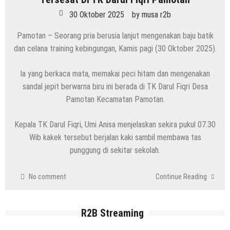
6 Agustus 2026
by
musa r2b
30 Oktober 2025
by
musa r2b
HEADLINE
Pamotan – Seorang pria berusia lanjut mengenakan baju batik
Masih Buka Atau Tutup ?? Nasib Dapur
dan celana training kebingungan, Kamis pagi (30 Oktober 2025).
SPPG Mondoteko 3, Usai Dugaan
Keracunan MBG Menyeruak
Ia yang berkaca mata, memakai peci hitam dan mengenakan
6 Agustus 2026
by
musa r2b
sandal jepit berwarna biru ini berada di TK Darul Fiqri Desa
HEADLINE
Temuan Jenazah Bayi Di Bawah Almari,
Pamotan Kecamatan Pamotan.
Aparat Polres Rembang Gerak Cepat
Kepala TK Darul Fiqri, Umi Anisa menjelaskan sekira pukul 07.30
6 Agustus 2026
by
musa r2b
Wib kakek tersebut berjalan kaki sambil membawa tas
punggung di sekitar sekolah.
No comment
Continue Reading
HEADLINE
Kapolres Rembang Yang Baru Tancap
R2B Streaming
Gas, Silaturahmi Dengan Wartawan PWI
Dan IJTI