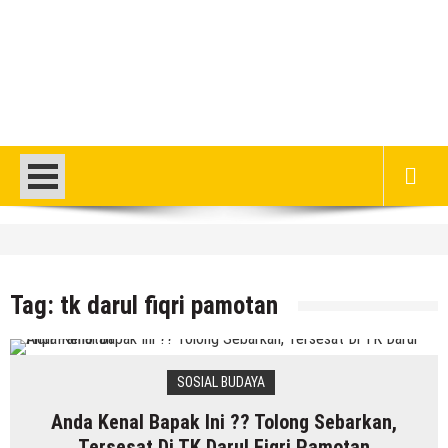
HEADLINE
Gaung Tolak MBG Mencuat, Begini
Tanggapan Kepala SMP N 5 Rembang
Tag:
tk darul fiqri pamotan
Menik Mustikatun
6 Agustus 2026
by
musa r2b
HEADLINE
SOSIAL BUDAYA
Pria Asli Rembang Masuk Staf
Anda Kenal Bapak Ini ?? Tolong Sebarkan,
Kepelatihan Timnas, Berikut Profil
Tersesat Di TK Darul Fiqri Pamotan
Lengkapnya