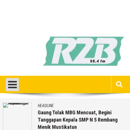
HEADLINE
uat, Begini
Pria Asli Rembang Ma
P N 5 Rembang
Kepelatihan Timnas, Be
Lengkapnya