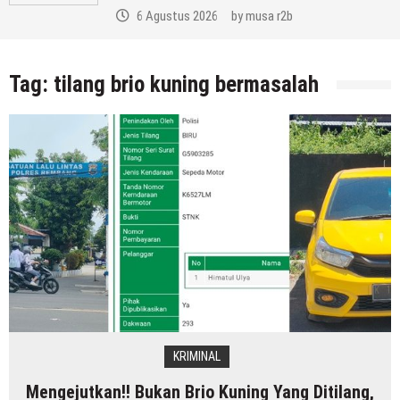
a r2b
6 Agustus 2026
by
mus
Tag:
tilang brio kuning bermasalah
KRIMINAL
Mengejutkan!! Bukan Brio Kuning Yang Ditilang,