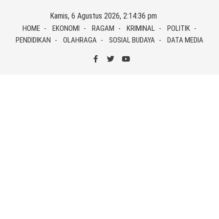
Skip
Kamis, 6 Agustus 2026, 2:14:36 pm
to
HOME
EKONOMI
RAGAM
KRIMINAL
POLITIK
content
PENDIDIKAN
OLAHRAGA
SOSIAL BUDAYA
DATA MEDIA