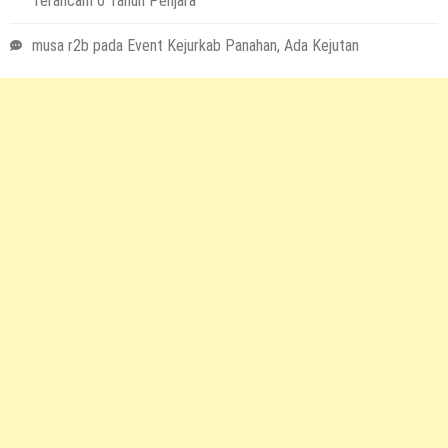
Terancam 6 Tahun Penjara
musa r2b
pada
Event Kejurkab Panahan, Ada Kejutan