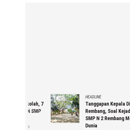
HEADLINE
Sekolah, 7
Tanggapan Kepala Dindikpora
al Di SMP
Rembang, Soal Kejadian Siswi
SMP N 2 Rembang Meninggal
Dunia
 r2b