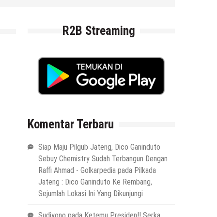
29 Juli 2026
by
musa r2b
R2B Streaming
Komentar Terbaru
Siap Maju Pilgub Jateng, Dico Ganinduto
Sebuy Chemistry Sudah Terbangun Dengan
Raffi Ahmad - Golkarpedia
pada
Pilkada
Jateng : Dico Ganinduto Ke Rembang,
Sejumlah Lokasi Ini Yang Dikunjungi
Sudiyono
pada
Ketemu Presiden!! Serka