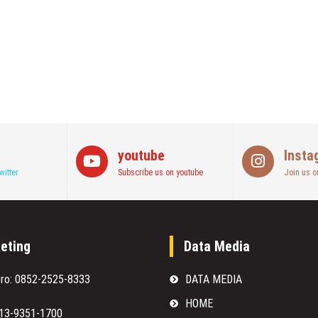
youtube
Insta
witter
Subscribe us on youtube
Join us o
eting
Data Media
oro: 0852-2525-8333
DATA MEDIA
HOME
813-9351-1700