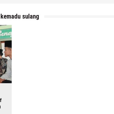
4 Agustus 2026
by
musa r2b
 kemadu sulang
f
u