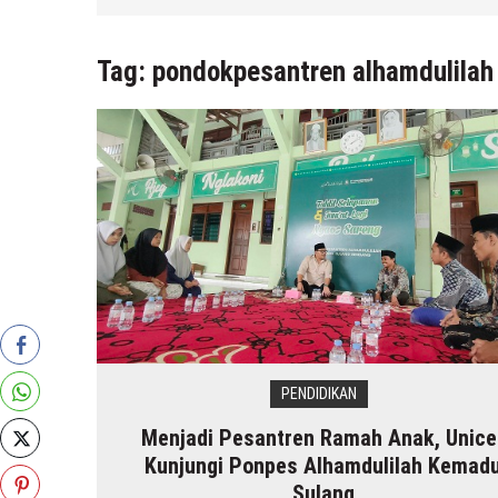
4 Agustus 2026
by
musa r2b
Tag:
pondokpesantren alhamdulilah
PENDIDIKAN
Menjadi Pesantren Ramah Anak, Unice
Kunjungi Ponpes Alhamdulilah Kemad
Sulang