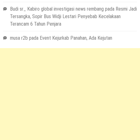
Teguh Akhirnya Diselamatkan Serka
Suyuthi
Budi sr_ Kabiro global investigasi news rembang
pada
Resmi Jadi
Tersangka, Sopir Bus Widji Lestari Penyebab Kecelakaan
26 November 2021
by
musa r2b
Terancam 6 Tahun Penjara
HEADLINE
UKW Disebut Sebagai Mahkota Seorang
musa r2b
pada
Event Kejurkab Panahan, Ada Kejutan
Wartawan, Se Indonesia Luluskan Lebih
Dari 20 Ribu Orang
12 November 2021
by
musa r2b