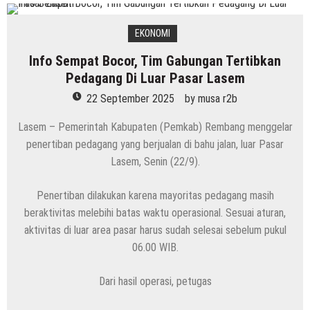
6 Agustus 2026
by
musa r2b
HEADLINE
EKONOMI
Pria Asli Rembang Masuk Staf
Info Sempat Bocor, Tim Gabungan Tertibkan
Kepelatihan Timnas, Berikut Profil
Pedagang Di Luar Pasar Lasem
Lengkapnya
6 Agustus 2026
by
musa r2b
22 September 2025
by
musa r2b
HEADLINE
Lasem – Pemerintah Kabupaten (Pemkab) Rembang menggelar
Masih Buka Atau Tutup ?? Nasib Dapur
penertiban pedagang yang berjualan di bahu jalan, luar Pasar
SPPG Mondoteko 3, Usai Dugaan
Lasem, Senin (22/9).
Keracunan MBG Menyeruak
6 Agustus 2026
by
musa r2b
Penertiban dilakukan karena mayoritas pedagang masih
HEADLINE
Temuan Jenazah Bayi Di Bawah Almari,
beraktivitas melebihi batas waktu operasional. Sesuai aturan,
Aparat Polres Rembang Gerak Cepat
aktivitas di luar area pasar harus sudah selesai sebelum pukul
06.00 WIB.
6 Agustus 2026
by
musa r2b
Dari hasil operasi, petugas