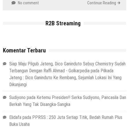
No comment
Continue Reading
HEADLINE
Kapolres Rembang Yang Baru Tancap
R2B Streaming
Gas, Silaturahmi Dengan Wartawan PWI
Dan IJTI
5 Agustus 2026
by
musa r2b
HEADLINE
Komentar Terbaru
Ini Ciri-Cirinya, Siapa Tahu Keluarga Anda
(Temuan Mayat Laki-Laki Di Pinggir
Siap Maju Pilgub Jateng, Dico Ganinduto Sebuy Chemistry Sudah
Pantai Utara Rembang)
Terbangun Dengan Raffi Ahmad - Golkarpedia
pada
Pilkada
29 Juli 2026
by
musa r2b
Jateng : Dico Ganinduto Ke Rembang, Sejumlah Lokasi Ini Yang
HEADLINE
Dikunjungi
Sejumlah Tips Membeli Tanah Kapling,
Terapkan Ini!! Ada Cara Yang Jarang
Sudiyono
pada
Ketemu Presiden!! Serka Sudiyono, Pancasila Dan
Terpikirkan Orang Awam
Berkah Yang Tak Disangka-Sangka
14 Maret 2022
by
musa r2b
HEADLINE
Elidafa
pada
PPRSS : 250 Juta Setiap Titik, Bedah Rumah Plus
Lewati Cerita Kelam Mirip Sinetron,
Buka Usaha