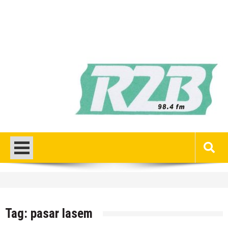
HEADLINE
Gaung Tolak MBG Mencuat, Begini
Tanggapan Kepala SMP N 5 Rembang
Tag:
pasar lasem
Menik Mustikatun