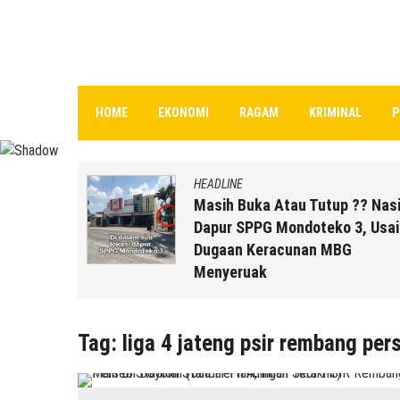
HOME
EKONOMI
RAGAM
KRIMINAL
P
HEADLINE
uk Staf
Masih Buka Atau Tutup ?? Nas
rikut
Dapur SPPG Mondoteko 3, Usai
Dugaan Keracunan MBG
Menyeruak
 r2b
6 Agustus 2026
by
musa r2b
Tag:
liga 4 jateng psir rembang pers