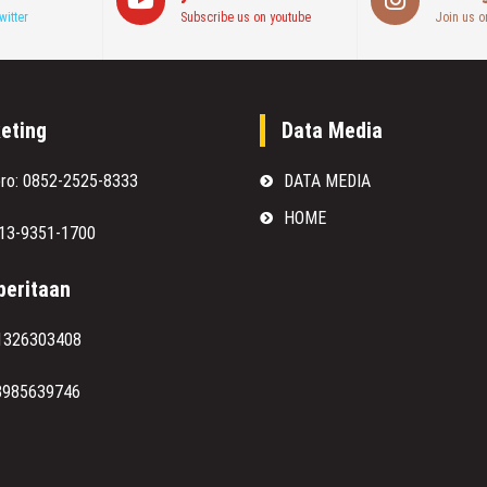
witter
Subscribe us on youtube
Join us o
eting
Data Media
oro: 0852-2525-8333
DATA MEDIA
HOME
813-9351-1700
eritaan
1326303408
8985639746