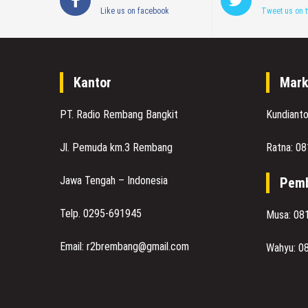
Like us on facebook
Tweet us on t
Kantor
Mark
PT. Radio Rembang Bangkit
Kundiant
Jl. Pemuda km.3 Rembang
Ratna: 0
Jawa Tengah – Indonesia
Pemb
Telp. 0295-691945
Musa: 08
Email: r2brembang@gmail.com
Wahyu: 0