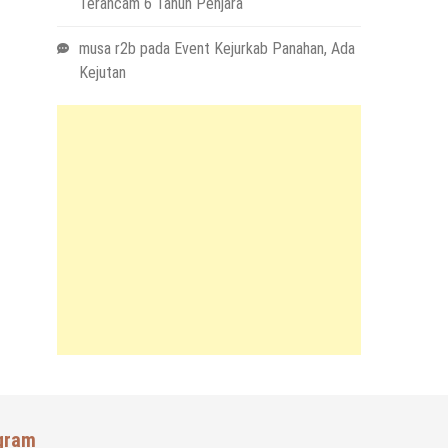
Terancam 6 Tahun Penjara
musa r2b
pada
Event Kejurkab Panahan, Ada
Kejutan
gram