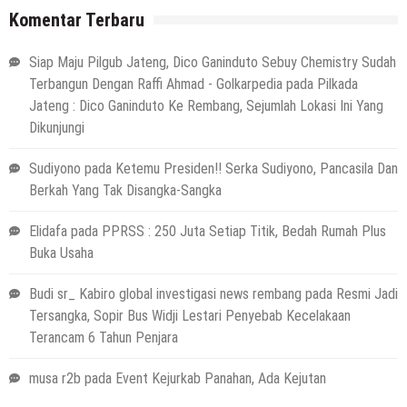
Komentar Terbaru
Siap Maju Pilgub Jateng, Dico Ganinduto Sebuy Chemistry Sudah
Terbangun Dengan Raffi Ahmad - Golkarpedia
pada
Pilkada
Jateng : Dico Ganinduto Ke Rembang, Sejumlah Lokasi Ini Yang
Dikunjungi
Sudiyono
pada
Ketemu Presiden!! Serka Sudiyono, Pancasila Dan
Berkah Yang Tak Disangka-Sangka
Elidafa
pada
PPRSS : 250 Juta Setiap Titik, Bedah Rumah Plus
Buka Usaha
Budi sr_ Kabiro global investigasi news rembang
pada
Resmi Jadi
Tersangka, Sopir Bus Widji Lestari Penyebab Kecelakaan
Terancam 6 Tahun Penjara
musa r2b
pada
Event Kejurkab Panahan, Ada Kejutan