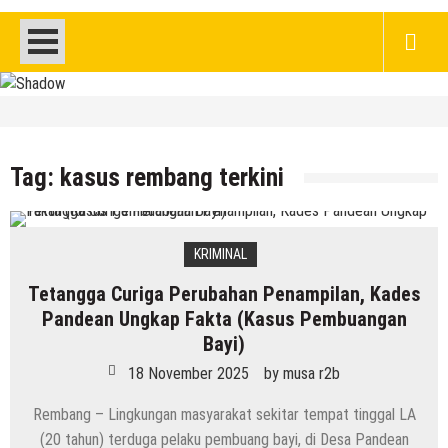
HEADLINE
Kenapa Belum Boleh Digunakan,
Lapangan Standar Nasional Di Sekolah
Tag:
kasus rembang terkini
Rakyat Rembang
7 Agustus 2026
by
musa r2b
HEADLINE
KRIMINAL
Inilah 16 Lokasi Sasaran MBG Dari SPPG
Tetangga Curiga Perubahan Penampilan, Kades
Mondoteko 3, Termasuk Sekolah Anak
Pandean Ungkap Fakta (Kasus Pembuangan
Anda ??
Bayi)
7 Agustus 2026
by
musa r2b
HEADLINE
18 November 2025
by
musa r2b
Gaung Tolak MBG Mencuat, Begini
Rembang – Lingkungan masyarakat sekitar tempat tinggal LA
Tanggapan Kepala SMP N 5 Rembang
(20 tahun) terduga pelaku pembuang bayi, di Desa Pandean
Menik Mustikatun