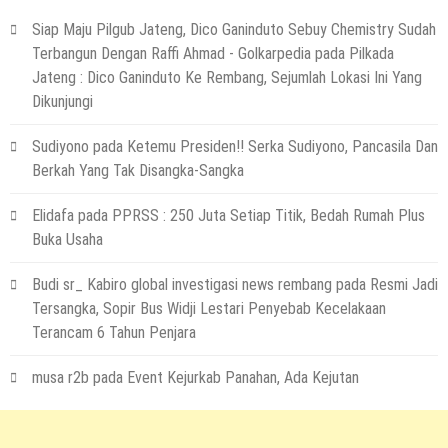
Terapkan Ini!! Ada Cara Yang Jarang
Siap Maju Pilgub Jateng, Dico Ganinduto Sebuy Chemistry Sudah
Terpikirkan Orang Awam
Terbangun Dengan Raffi Ahmad - Golkarpedia
pada
Pilkada
14 Maret 2022
by
musa r2b
Jateng : Dico Ganinduto Ke Rembang, Sejumlah Lokasi Ini Yang
HEADLINE
Dikunjungi
Lewati Cerita Kelam Mirip Sinetron,
Teguh Akhirnya Diselamatkan Serka
Sudiyono
pada
Ketemu Presiden!! Serka Sudiyono, Pancasila Dan
Suyuthi
Berkah Yang Tak Disangka-Sangka
26 November 2021
by
musa r2b
HEADLINE
Elidafa
pada
PPRSS : 250 Juta Setiap Titik, Bedah Rumah Plus
UKW Disebut Sebagai Mahkota Seorang
Buka Usaha
Wartawan, Se Indonesia Luluskan Lebih
Dari 20 Ribu Orang
Budi sr_ Kabiro global investigasi news rembang
pada
Resmi Jadi
Tersangka, Sopir Bus Widji Lestari Penyebab Kecelakaan
12 November 2021
by
musa r2b
Terancam 6 Tahun Penjara
musa r2b
pada
Event Kejurkab Panahan, Ada Kejutan