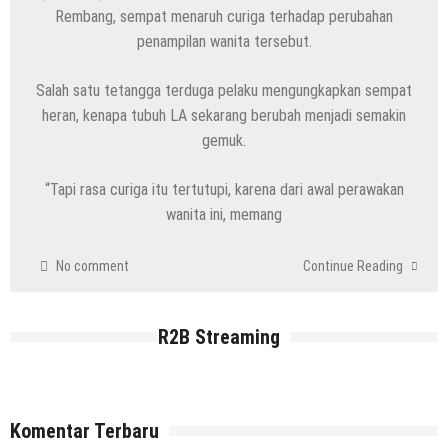
Rembang, sempat menaruh curiga terhadap perubahan
6 Agustus 2026
by
musa r2b
penampilan wanita tersebut.
HEADLINE
Pria Asli Rembang Masuk Staf
Kepelatihan Timnas, Berikut Profil
Salah satu tetangga terduga pelaku mengungkapkan sempat
Lengkapnya
heran, kenapa tubuh LA sekarang berubah menjadi semakin
gemuk.
6 Agustus 2026
by
musa r2b
HEADLINE
Masih Buka Atau Tutup ?? Nasib Dapur
“Tapi rasa curiga itu tertutupi, karena dari awal perawakan
SPPG Mondoteko 3, Usai Dugaan
wanita ini, memang
Keracunan MBG Menyeruak
No comment
Continue Reading
6 Agustus 2026
by
musa r2b
HEADLINE
Ini Ciri-Cirinya, Siapa Tahu Keluarga Anda
R2B Streaming
(Temuan Mayat Laki-Laki Di Pinggir
Pantai Utara Rembang)
29 Juli 2026
by
musa r2b
HEADLINE
Komentar Terbaru
Sejumlah Tips Membeli Tanah Kapling,