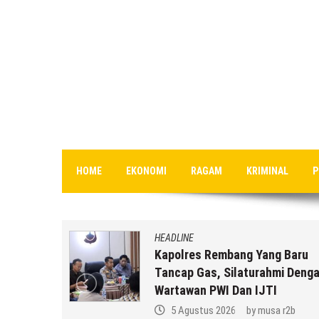
HOME
EKONOMI
RAGAM
KRIMINAL
P
HEADLINE
Di Bawah
Kapolres Rembang Yang Baru
 Rembang
Tancap Gas, Silaturahmi Deng
Wartawan PWI Dan IJTI
 r2b
5 Agustus 2026
by
musa r2b