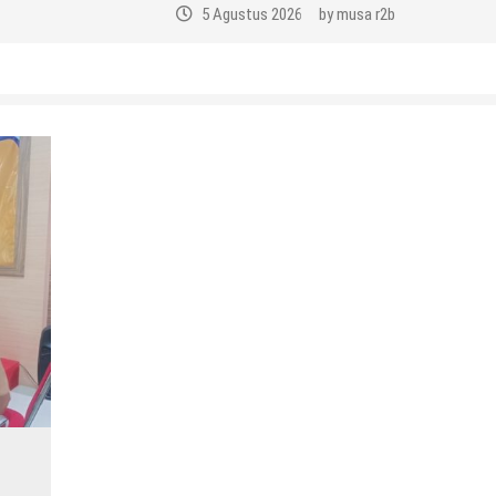
5 Agustus 2026
by
musa r2b