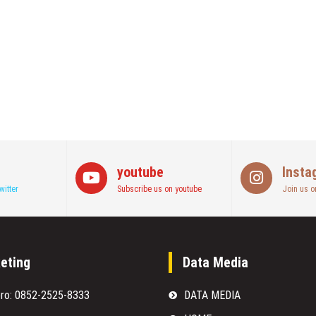
youtube
Insta
witter
Subscribe us on youtube
Join us o
eting
Data Media
oro: 0852-2525-8333
DATA MEDIA