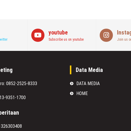
youtube
Insta
witter
Subscribe us on youtube
Join us o
eting
Data Media
oro: 0852-2525-8333
DATA MEDIA
HOME
813-9351-1700
eritaan
1326303408