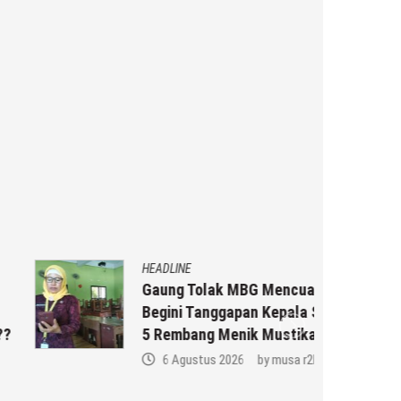
HEADLINE
Gaung Tolak MBG Mencuat,
Begini Tanggapan Kepala SMP N
5 Rembang Menik Mustikatun
6 Agustus 2026
by
musa r2b