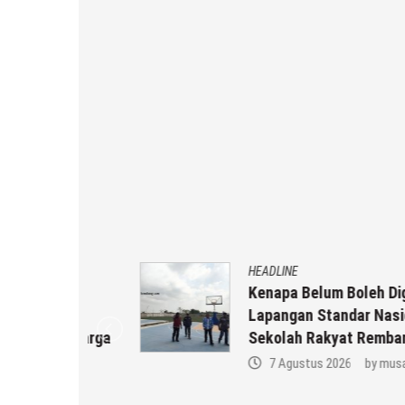
HEADLINE
Kenapa Belum Boleh Digunakan
in
Lapangan Standar Nasional Di
Keluarga
Sekolah Rakyat Rembang
 r2b
7 Agustus 2026
by
musa r2b