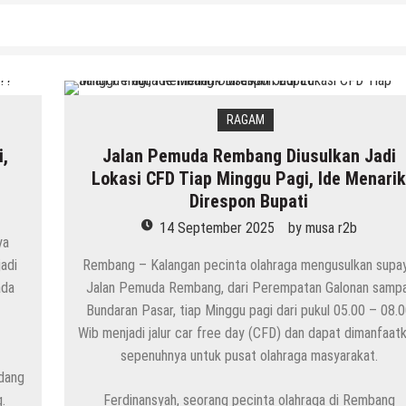
RAGAM
,
Jalan Pemuda Rembang Diusulkan Jadi
Lokasi CFD Tiap Minggu Pagi, Ide Menari
Direspon Bupati
14 September 2025
by
musa r2b
ya
adi
Rembang – Kalangan pecinta olahraga mengusulkan supa
ada
Jalan Pemuda Rembang, dari Perempatan Galonan sampa
Bundaran Pasar, tiap Minggu pagi dari pukul 05.00 – 08.
Wib menjadi jalur car free day (CFD) dan dapat dimanfaat
sepenuhnya untuk pusat olahraga masyarakat.
idang
.
Ferdinansyah, seorang pecinta olahraga di Rembang