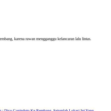
Rembang, karena rawan mengganggu kelancaran lalu lintas.
ng : Dico Ganinduto Ke Rembang, Sejumlah Lokasi Ini Yang