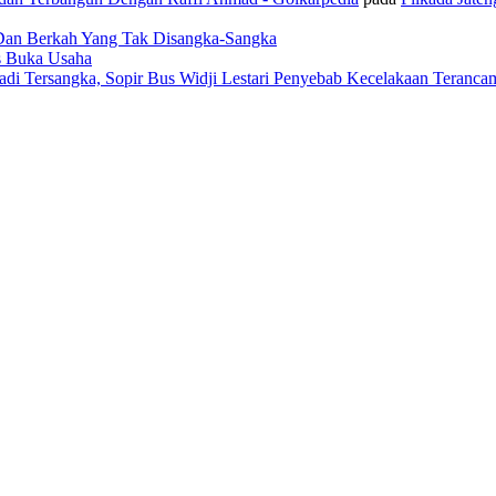
 Dan Berkah Yang Tak Disangka-Sangka
us Buka Usaha
adi Tersangka, Sopir Bus Widji Lestari Penyebab Kecelakaan Teranca