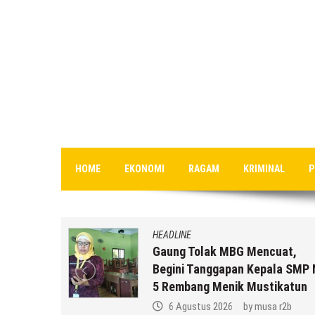
HOME
EKONOMI
RAGAM
KRIMINAL
P
HEADLINE
an MBG
Gaung Tolak MBG Mencuat,
,
Begini Tanggapan Kepala SMP 
k Anda ??
5 Rembang Menik Mustikatun
 r2b
6 Agustus 2026
by
musa r2b