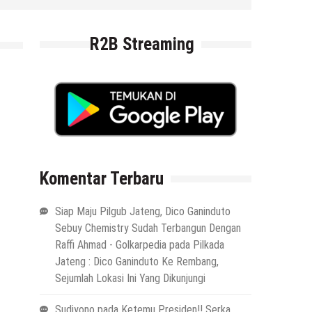
6 Agustus 2026
by
musa r2b
R2B Streaming
Komentar Terbaru
Siap Maju Pilgub Jateng, Dico Ganinduto
Sebuy Chemistry Sudah Terbangun Dengan
Raffi Ahmad - Golkarpedia
pada
Pilkada
Jateng : Dico Ganinduto Ke Rembang,
Sejumlah Lokasi Ini Yang Dikunjungi
Sudiyono
pada
Ketemu Presiden!! Serka