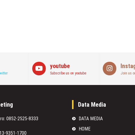
youtube
Insta
witter
Subscribe us on youtube
Join us o
eting
Data Media
oro: 0852-2525-8333
DATA MEDIA
HOME
813-9351-1700