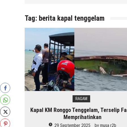
Tag:
berita kapal tenggelam
RAGAM
Kapal KM Ronggo Tenggelam, Terselip Fa
Memprihatinkan
29 September 2025
by
musa r2b