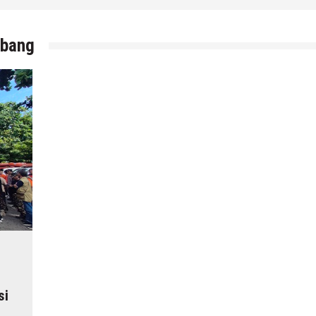
mbang
si