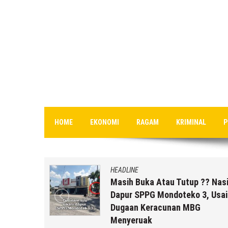
HOME
EKONOMI
RAGAM
KRIMINAL
P
HEADLINE
uk Staf
Masih Buka Atau Tutup ?? Nas
rikut
Dapur SPPG Mondoteko 3, Usai
Dugaan Keracunan MBG
Menyeruak
 r2b