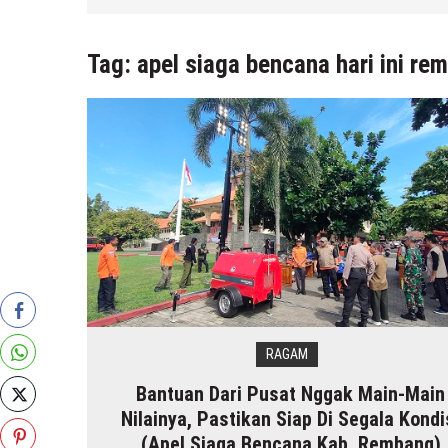
6 Agustus 2026
by
musa r2b
Tag:
apel siaga bencana hari ini re
RAGAM
Bantuan Dari Pusat Nggak Main-Main
Nilainya, Pastikan Siap Di Segala Kondi
(Apel Siaga Bencana Kab. Rembang)