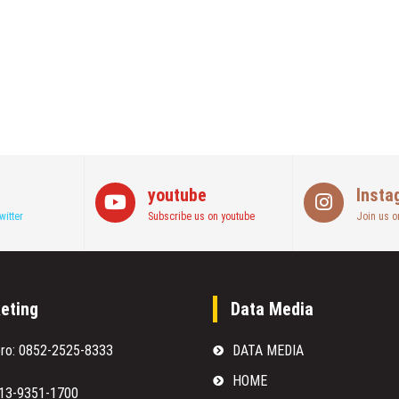
youtube
Insta
witter
Subscribe us on youtube
Join us o
eting
Data Media
oro: 0852-2525-8333
DATA MEDIA
HOME
813-9351-1700