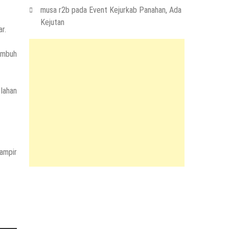
musa r2b
pada
Event Kejurkab Panahan, Ada
Kejutan
r.
 imbuh
lahan
hampir