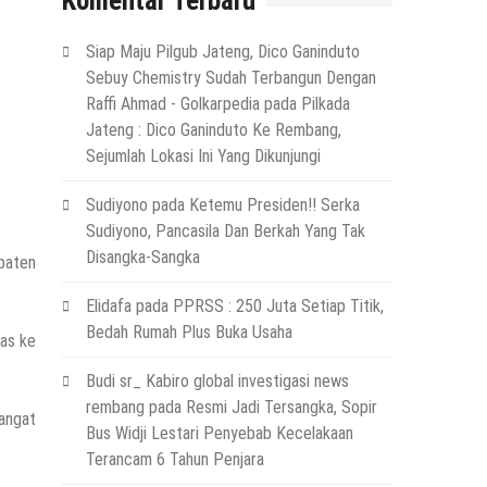
Komentar Terbaru
Siap Maju Pilgub Jateng, Dico Ganinduto
Sebuy Chemistry Sudah Terbangun Dengan
Raffi Ahmad - Golkarpedia
pada
Pilkada
Jateng : Dico Ganinduto Ke Rembang,
Sejumlah Lokasi Ini Yang Dikunjungi
Sudiyono
pada
Ketemu Presiden!! Serka
Sudiyono, Pancasila Dan Berkah Yang Tak
Disangka-Sangka
paten
Elidafa
pada
PPRSS : 250 Juta Setiap Titik,
Bedah Rumah Plus Buka Usaha
uas ke
Budi sr_ Kabiro global investigasi news
rembang
pada
Resmi Jadi Tersangka, Sopir
sangat
Bus Widji Lestari Penyebab Kecelakaan
Terancam 6 Tahun Penjara