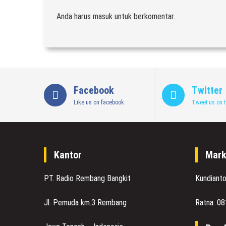
Anda harus
masuk
untuk berkomentar.
Facebook
Twitter
Like us on facebook
Tweet us on t
Kantor
Mark
PT. Radio Rembang Bangkit
Kundiant
Jl. Pemuda km.3 Rembang
Ratna: 0