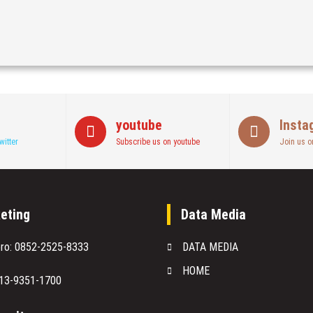
youtube
Insta
witter
Subscribe us on youtube
Join us o
eting
Data Media
oro: 0852-2525-8333
DATA MEDIA
HOME
813-9351-1700