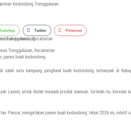
imnas, Berikut Profil Lengkapnya
hatsApp
Twitter
Pinterest
G Mondoteko 3, Usai Dugaan Keracunan MBG Menyeruak
 Desa Trenggulunan, Kecamatan
r, panen buah kedondong.
i salah satu kampung penghasil buah kedondong terbanyak di Kabu
at Polres Rembang Gerak Cepat
layah Lasem, untuk diolah menjadi produk manisan. Setelah itu, beredar l
laturahmi Dengan Wartawan PWI Dan IJTI
atan Pancur, mengatakan panen buah kedondong tahun 2026 ini, relatif 
(Temuan Mayat Laki-Laki Di Pinggir Pantai Utara Rembang)