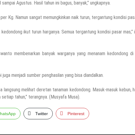
sampai Agustus. Hasil tahun ini bagus, banyak,” ungkapnya.
u per Kg. Namun sangat memungkinkan naik turun, tergantung kondisi pasa
kan Ini!! Ada Cara Yang Jarang Terpikirkan Orang Awam
 ya kedondong ikut turun harganya. Semua tergantung kondisi pasar mas,”
iswanto membenarkan banyak warganya yang menanam kedondong di 
Akhirnya Diselamatkan Serka Suyuthi
juga menjadi sumber penghasilan yang bisa diandalkan.
bisa langsung melihat deretan tanaman kedondong. Masuk-masuk kebun, 
wan, Se Indonesia Luluskan Lebih Dari 20 Ribu Orang
 setiap tahun,” terangnya. (Musyafa Musa).
hatsApp
Twitter
Pinterest