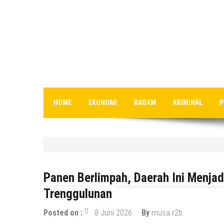
HOME
EKONOMI
RAGAM
KRIMINAL
P
HEADLINE
Gaung Tolak MBG Mencuat, Be
Panen Berlimpah, Daerah Ini Menja
6 Agustus 2026
by
musa r2b
Trenggulunan
Posted on :
8 Juni 2026
By
musa r2b