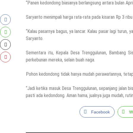
“Panen kedondong biasanya berlangsung antara bulan April 
29 Juli 2026
by
musa r2b
Saryanto menimpali harga rata-rata pada kisaran Rp 3 rib
HEADLINE
Sejumlah Tips Membeli Tanah Kapling, Terap
“Kalau pasarnya bagus, ya lancar. Kalau pasar lagi turun,
14 Maret 2022
by
musa r2b
Saryanto.
Sementara itu, Kepala Desa Trenggulunan, Bambang S
HEADLINE
Lewati Cerita Kelam Mirip Sinetron, Teguh 
perkebunan mereka, selain buah naga.
26 November 2021
by
musa r2b
Pohon kedondong tidak hanya mudah perawatannya, tetapi 
HEADLINE
“Jadi ketika masuk Desa Trenggulunan, sepanjang jalan 
UKW Disebut Sebagai Mahkota Seorang Warta
pasti ada kedondong. Aman hama, jualnya juga mudah, rutin
12 November 2021
by
musa r2b
Facebook
W