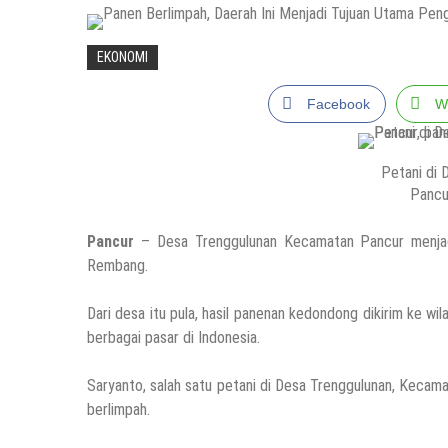
HEADLINE
Pria Asli Rembang Masuk Staf Kepelatihan T
EKONOMI
6 Agustus 2026
by
musa r2b
Facebook
W
HEADLINE
Masih Buka Atau Tutup ?? Nasib Dapur SPP
Petani di
6 Agustus 2026
by
musa r2b
Pancu
HEADLINE
Pancur
– Desa Trenggulunan Kecamatan Pancur menjad
Temuan Jenazah Bayi Di Bawah Almari, Apar
Rembang.
6 Agustus 2026
by
musa r2b
Dari desa itu pula, hasil panenan kedondong dikirim ke wi
HEADLINE
berbagai pasar di Indonesia.
Kapolres Rembang Yang Baru Tancap Gas, Si
5 Agustus 2026
by
musa r2b
Saryanto, salah satu petani di Desa Trenggulunan, Kecam
berlimpah.
HEADLINE
Ini Ciri-Cirinya, Siapa Tahu Keluarga Anda 