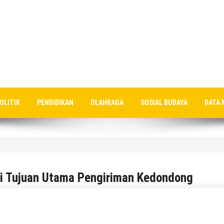
OLITIK
PENDIDIKAN
OLAHRAGA
SOSIAL BUDAYA
DATA 
gini Tanggapan Kepala SMP N 5 Rembang Menik Mustikatun
di Tujuan Utama Pengiriman Kedondong