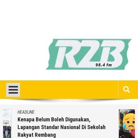
HEADLINE
Inilah 16 Lokasi Sasaran MBG Dari SPPG
Mondoteko 3, Termasuk Sekolah Anak
Anda ??