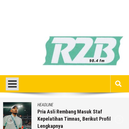
HEADLINE
suk Staf
Masih Buka Atau Tutup
rikut Profil
SPPG Mondoteko 3, Us
Keracunan MBG Menye