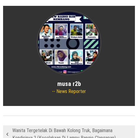
musa r2b
News Reporter
Wanita Tergetelak Di Bawah Kolong Truk, Bagaimana
Kondisinya ? (Kecelakaan Di Lampu Bangjo Clangapan)