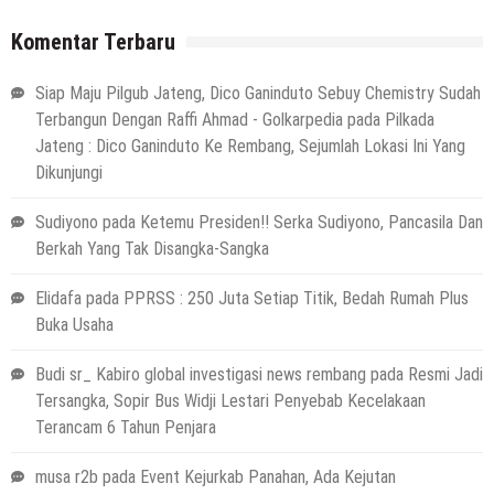
Komentar Terbaru
Siap Maju Pilgub Jateng, Dico Ganinduto Sebuy Chemistry Sudah
Terbangun Dengan Raffi Ahmad - Golkarpedia
pada
Pilkada
Jateng : Dico Ganinduto Ke Rembang, Sejumlah Lokasi Ini Yang
Dikunjungi
Sudiyono
pada
Ketemu Presiden!! Serka Sudiyono, Pancasila Dan
Berkah Yang Tak Disangka-Sangka
Elidafa
pada
PPRSS : 250 Juta Setiap Titik, Bedah Rumah Plus
Buka Usaha
Budi sr_ Kabiro global investigasi news rembang
pada
Resmi Jadi
Tersangka, Sopir Bus Widji Lestari Penyebab Kecelakaan
Terancam 6 Tahun Penjara
musa r2b
pada
Event Kejurkab Panahan, Ada Kejutan