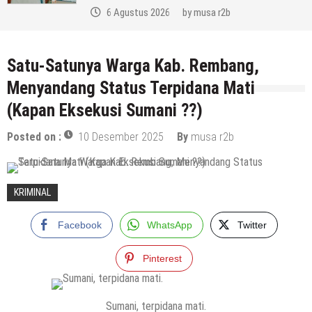
a r2b
6 Agustus 2026
by
mus
Satu-Satunya Warga Kab. Rembang,
Menyandang Status Terpidana Mati
(Kapan Eksekusi Sumani ??)
Posted on :
10 Desember 2025
By
musa r2b
KRIMINAL
Facebook
WhatsApp
Twitter
Pinterest
Sumani, terpidana mati.