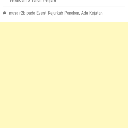
Terancam 6 Tahun Penjara
musa r2b
pada
Event Kejurkab Panahan, Ada Kejutan