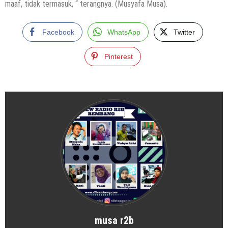
maaf, tidak termasuk, “ terangnya. (Musyafa Musa).
Facebook
WhatsApp
Twitter
Pinterest
musa r2b