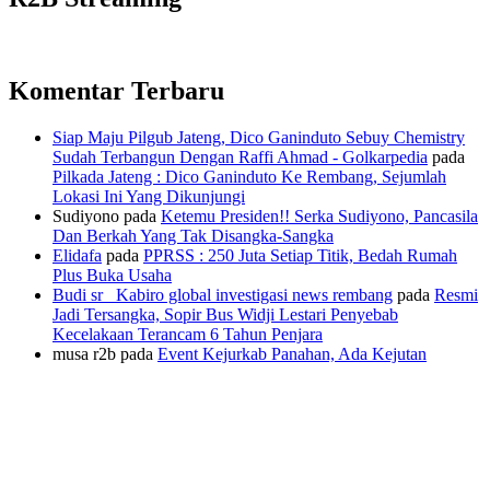
Komentar Terbaru
Siap Maju Pilgub Jateng, Dico Ganinduto Sebuy Chemistry
Sudah Terbangun Dengan Raffi Ahmad - Golkarpedia
pada
Pilkada Jateng : Dico Ganinduto Ke Rembang, Sejumlah
Lokasi Ini Yang Dikunjungi
Sudiyono
pada
Ketemu Presiden!! Serka Sudiyono, Pancasila
Dan Berkah Yang Tak Disangka-Sangka
Elidafa
pada
PPRSS : 250 Juta Setiap Titik, Bedah Rumah
Plus Buka Usaha
Budi sr_ Kabiro global investigasi news rembang
pada
Resmi
Jadi Tersangka, Sopir Bus Widji Lestari Penyebab
Kecelakaan Terancam 6 Tahun Penjara
musa r2b
pada
Event Kejurkab Panahan, Ada Kejutan