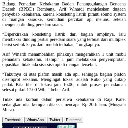
Bidang Pemadam Kebakaran Badan Penanggulangan Bencana
Daerah (BPBD) Rembang, Arif Winardi menjelaskan dugaan
penyebab kebakaran, karena konsleting listrik piranti sound system
di ruangan karaoke, kemudian percikan api meluas, setelah
mengenai dinding peredam suara.
“Diperkirakan konsleting listrik dari bagian amplinya, lalu
membakar dinding partisi peredam suara yang terbuat dari multiplek
berisi serbuk kayu. Jadi mudah terbakar, “ ungkapnya.
Arif Winardi menambahkan pihaknya mengerahkan 1 unit mobil
pemadam kebakaran. Hampir 1 jam melakukan penyemprotan,
dipastikan tidak ada sisa-sisa api di ruangan tersebut.
“Takutnya di atas plafon masih ada api, sehingga bagian plafon
disemprot sekalian. Mengingat lokasi adalah Ruko yang cukup
padat. Kita tiba di lokasi jam 16.06, untuk proses pemadaman
selesai pukul 17.00 Wib, “ beber Arif.
Tidak ada korban dalam peristiwa kebakaran di Raja Kafe,
sedangkan nilai kerugian ditaksir mencapai Rp 20 Jutaan. (Musyafa
Musa).
Facebook
WhatsApp
Twitter
Pinterest