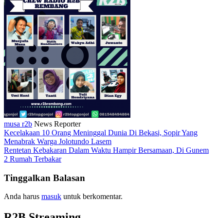
musa r2b
News Reporter
Kecelakaan 10 Orang Meninggal Dunia Di Bekasi, Sopir Yang
Menabrak Warga Jolotundo Lasem
Rentetan Kebakaran Dalam Waktu Hampir Bersamaan, Di Gunem
2 Rumah Terbakar
Tinggalkan Balasan
Anda harus
masuk
untuk berkomentar.
R2B Streaming