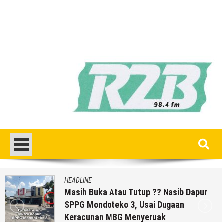
HEADLINE
a Atau Tutup ?? Nasib Dapur
Temuan Je
oteko 3, Usai Dugaan
Aparat Po
n MBG Menyeruak
6 Agustu