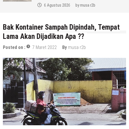
s 2026
by
musa r2b
Bak Kontainer Sampah Dipindah, Tempat
Lama Akan Dijadikan Apa ??
Posted on :
7 Maret 2022
By
musa r2b