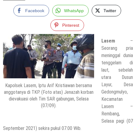
Facebook
WhatsApp
Twitter
Pinterest
Lasem
–
Seorang pria
meninggal dunia
tenggelam di
laut, sebelah
utara Dusun
Layur, Desa
Kapolsek Lasem, Iptu Arif Kristiawan bersama
Gedongmulyo,
anggotanya di TKP. (Foto atas) Jenazah korban
dievakuasi oleh Tim SAR gabungan, Selasa
Kecamatan
(07/09).
Lasem –
Rembang,
Selasa pagi (07
September 2021) sekira pukul 07.00 Wib.