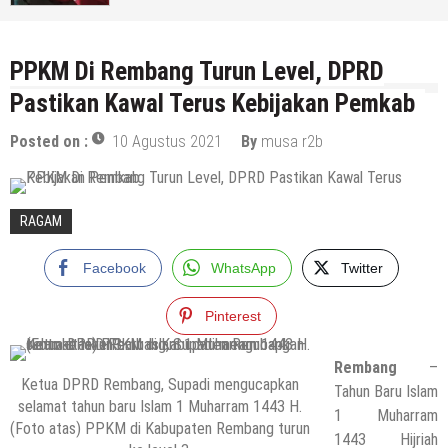
7 Agustus 2026
by
musa r2b
PPKM Di Rembang Turun Level, DPRD
Pastikan Kawal Terus Kebijakan Pemkab
Posted on :
10 Agustus 2021
By
musa r2b
RAGAM
Facebook
WhatsApp
Twitter
Pinterest
Rembang
–
Ketua DPRD Rembang, Supadi mengucapkan
Tahun Baru Islam
selamat tahun baru Islam 1 Muharram 1443 H.
1 Muharram
(Foto atas) PPKM di Kabupaten Rembang turun
1443 Hijriah