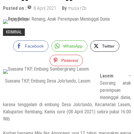
Posted on :
8 April 2021
By
musa r2b
KRIMINAL
Facebook
WhatsApp
Twitter
Pinterest
Lasem
–
Suasana TKP, Embung Desa Jolotundo, Lasem.
Seorang anak
perempuan
meninggal dunia,
karena tenggelam di embung Desa Jolotundo, Kecamatan Lasem,
Kabupaten Rembang, Kamis sore (08 April 2021) sekira pukul 16.00
Wib.
Korban bernama Mila Nur Anggraeni, usia 12 tahun, merupakan warga