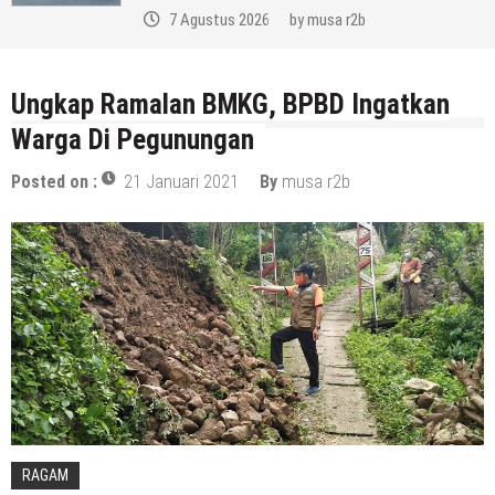
7 Agustus 2026
by
musa r2b
Ungkap Ramalan BMKG, BPBD Ingatkan
Warga Di Pegunungan
Posted on :
21 Januari 2021
By
musa r2b
RAGAM