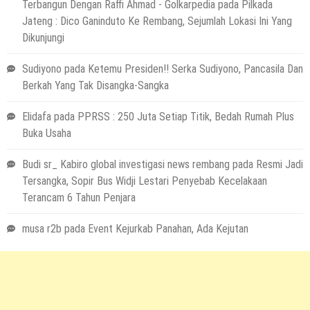
Terbangun Dengan Raffi Ahmad - Golkarpedia
pada
Pilkada
Jateng : Dico Ganinduto Ke Rembang, Sejumlah Lokasi Ini Yang
Dikunjungi
Sudiyono
pada
Ketemu Presiden!! Serka Sudiyono, Pancasila Dan
Berkah Yang Tak Disangka-Sangka
Elidafa
pada
PPRSS : 250 Juta Setiap Titik, Bedah Rumah Plus
Buka Usaha
Budi sr_ Kabiro global investigasi news rembang
pada
Resmi Jadi
Tersangka, Sopir Bus Widji Lestari Penyebab Kecelakaan
Terancam 6 Tahun Penjara
musa r2b
pada
Event Kejurkab Panahan, Ada Kejutan