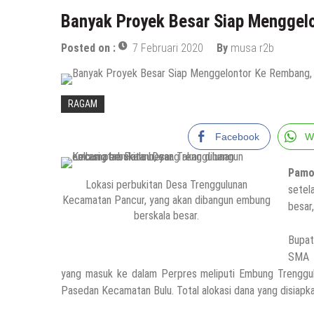
Banyak Proyek Besar Siap Menggel
Posted on :
7 Februari 2020
By
musa r2b
RAGAM
Facebook
W
Pamo
Lokasi perbukitan Desa Trenggulunan
setel
Kecamatan Pancur, yang akan dibangun embung
besar,
berskala besar.
Bupat
SMA N
yang masuk ke dalam Perpres meliputi Embung Trengg
Pasedan Kecamatan Bulu. Total alokasi dana yang disiapka