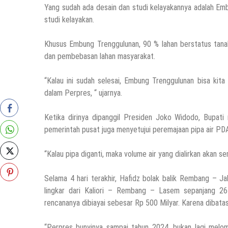
Yang sudah ada desain dan studi kelayakannya adalah E
studi kelayakan.
Khusus Embung Trenggulunan, 90 % lahan berstatus tanah
dan pembebasan lahan masyarakat.
“Kalau ini sudah selesai, Embung Trenggulunan bisa kita
dalam Perpres, “ ujarnya.
Ketika dirinya dipanggil Presiden Joko Widodo, Bupati
pemerintah pusat juga menyetujui peremajaan pipa air PD
“Kalau pipa diganti, maka volume air yang dialirkan akan se
Selama 4 hari terakhir, Hafidz bolak balik Rembang – J
lingkar dari Kaliori – Rembang – Lasem sepanjang 26 
rencananya dibiayai sebesar Rp 500 Milyar. Karena diba
“Perpres bunyinya sampai tahun 2024, bukan lagi melompa