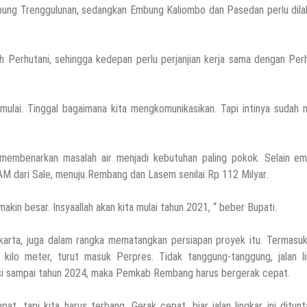
mbung Trenggulunan, sedangkan Embung Kaliombo dan Pasedan perlu dila
 Perhutani, sehingga kedepan perlu perjanjian kerja sama dengan Per
 mulai. Tinggal bagaimana kita mengkomunikasikan. Tapi intinya sudah
 membenarkan masalah air menjadi kebutuhan paling pokok. Selain em
AM dari Sale, menuju Rembang dan Lasem senilai Rp 112 Milyar.
makin besar. Insyaallah akan kita mulai tahun 2021, “ beber Bupati.
akarta, juga dalam rangka mematangkan persiapan proyek itu. Termasuk
kilo meter, turut masuk Perpres. Tidak tanggung-tanggung, jalan li
tasi sampai tahun 2024, maka Pemkab Rembang harus bergerak cepat.
t, tapi kita harus terbang. Gerak cepat, biar jalan lingkar ini ditun