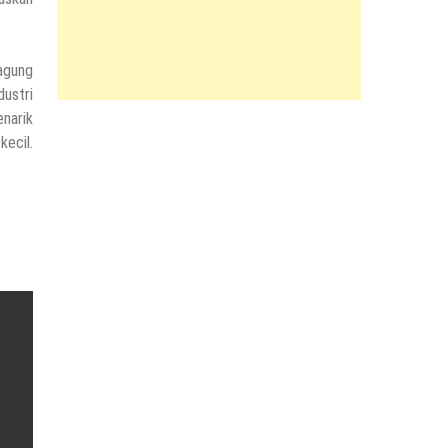
kagung
dustri
enarik
kecil.