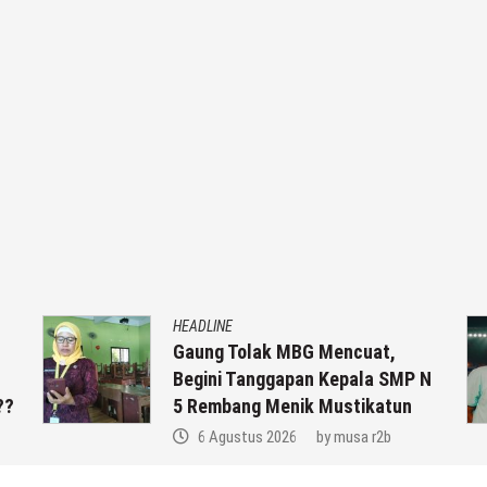
HEADLINE
Gaung Tolak MBG Mencuat,
Begini Tanggapan Kepala SMP N
??
5 Rembang Menik Mustikatun
6 Agustus 2026
by
musa r2b