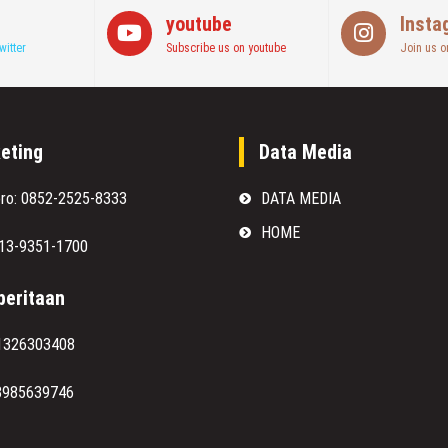
youtube
Insta
witter
Subscribe us on youtube
Join us o
eting
Data Media
oro: 0852-2525-8333
DATA MEDIA
HOME
813-9351-1700
eritaan
1326303408
8985639746