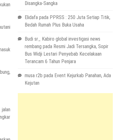
Disangka-Sangka
kukan
Elidafa
pada
PPRSS : 250 Juta Setiap Titik,
Bedah Rumah Plus Buka Usaha
hutani
Budi sr_ Kabiro global investigasi news
rembang
pada
Resmi Jadi Tersangka, Sopir
 masuk
Bus Widji Lestari Penyebab Kecelakaan
Terancam 6 Tahun Penjara
bung,
musa r2b
pada
Event Kejurkab Panahan, Ada
Kejutan
 jalan
ngkar
taskan