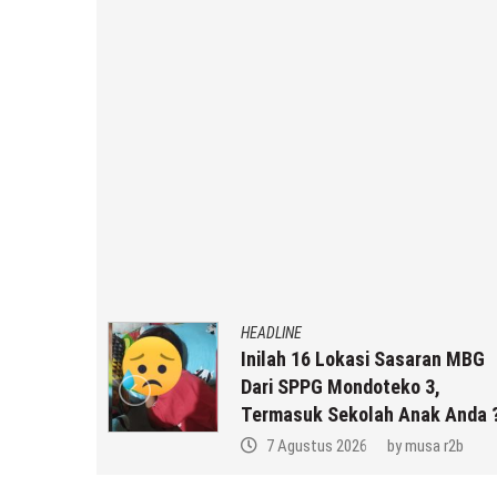
HEADLINE
gunakan,
Inilah 16 Lokasi Sasaran MBG
onal Di
Dari SPPG Mondoteko 3,
ng
Termasuk Sekolah Anak Anda 
a r2b
7 Agustus 2026
by
musa r2b