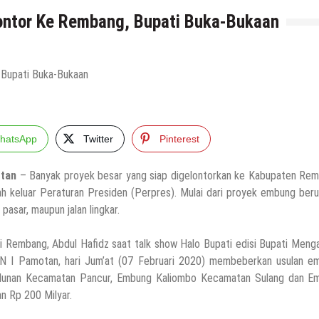
ontor Ke Rembang, Bupati Buka-Bukaan
hatsApp
Twitter
Pinterest
tan
– Banyak proyek besar yang siap digelontorkan ke Kabupaten Rem
ah keluar Peraturan Presiden (Perpres). Mulai dari proyek embung ber
 pasar, maupun jalan lingkar.
i Rembang, Abdul Hafidz saat talk show Halo Bupati edisi Bupati Menga
 I Pamotan, hari Jum’at (07 Februari 2020) membeberkan usulan e
ulunan Kecamatan Pancur, Embung Kaliombo Kecamatan Sulang dan E
n Rp 200 Milyar.