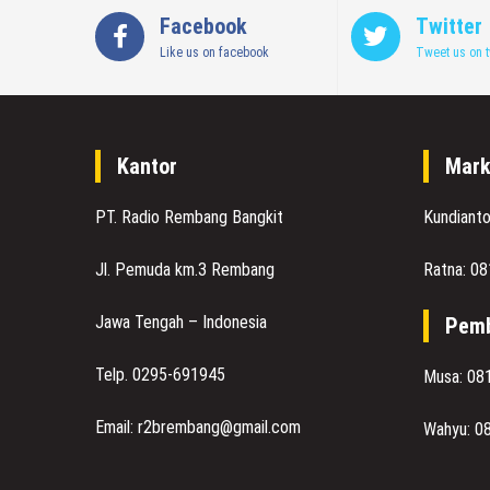
Facebook
Twitter
Like us on facebook
Tweet us on t
Kantor
Mark
PT. Radio Rembang Bangkit
Kundiant
Jl. Pemuda km.3 Rembang
Ratna: 0
Jawa Tengah – Indonesia
Pemb
Telp. 0295-691945
Musa: 08
Email: r2brembang@gmail.com
Wahyu: 0