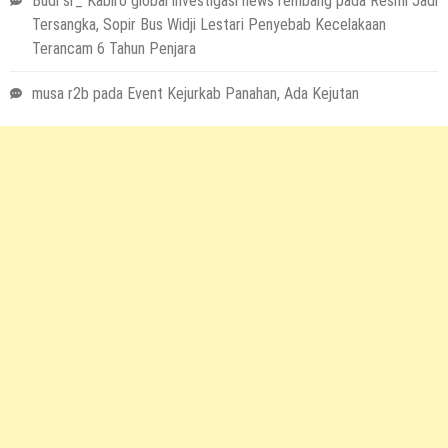
Budi sr_ Kabiro global investigasi news rembang
pada
Resmi Jadi
Tersangka, Sopir Bus Widji Lestari Penyebab Kecelakaan
Terancam 6 Tahun Penjara
musa r2b
pada
Event Kejurkab Panahan, Ada Kejutan