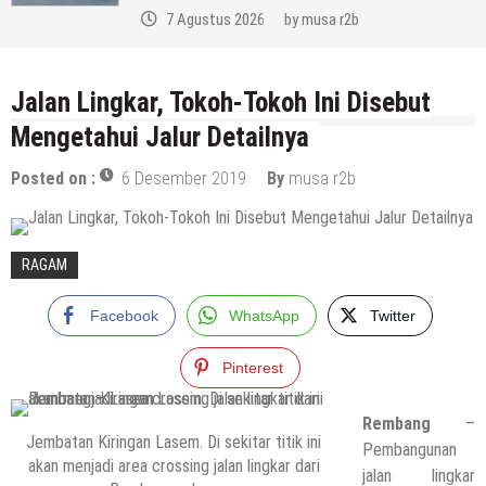
7 Agustus 2026
by
musa r2b
Jalan Lingkar, Tokoh-Tokoh Ini Disebut
Mengetahui Jalur Detailnya
Posted on :
6 Desember 2019
By
musa r2b
RAGAM
Facebook
WhatsApp
Twitter
Pinterest
Rembang
–
Jembatan Kiringan Lasem. Di sekitar titik ini
Pembangunan
akan menjadi area crossing jalan lingkar dari
jalan lingkar