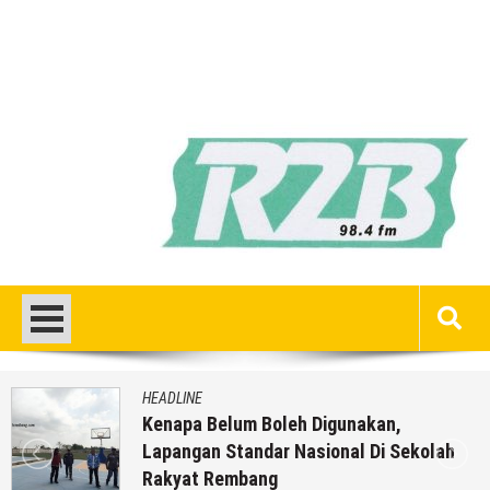
HEADLINE
Inilah 16 Lokasi Sasaran MBG Dari SPPG
Mondoteko 3, Termasuk Sekolah Anak
Anda ??