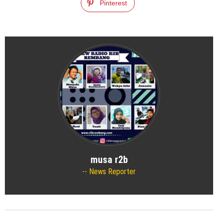
Pinterest
musa r2b
News Reporter