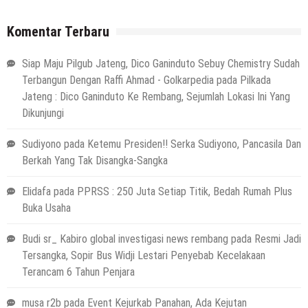
Komentar Terbaru
Siap Maju Pilgub Jateng, Dico Ganinduto Sebuy Chemistry Sudah
Terbangun Dengan Raffi Ahmad - Golkarpedia
pada
Pilkada
Jateng : Dico Ganinduto Ke Rembang, Sejumlah Lokasi Ini Yang
Dikunjungi
Sudiyono
pada
Ketemu Presiden!! Serka Sudiyono, Pancasila Dan
Berkah Yang Tak Disangka-Sangka
Elidafa
pada
PPRSS : 250 Juta Setiap Titik, Bedah Rumah Plus
Buka Usaha
Budi sr_ Kabiro global investigasi news rembang
pada
Resmi Jadi
Tersangka, Sopir Bus Widji Lestari Penyebab Kecelakaan
Terancam 6 Tahun Penjara
musa r2b
pada
Event Kejurkab Panahan, Ada Kejutan