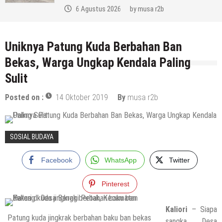
6 Agustus 2026
by
musa r2b
Uniknya Patung Kuda Berbahan Ban
Bekas, Warga Ungkap Kendala Paling
Sulit
Posted on :
14 Oktober 2019
By
musa r2b
SOSIAL BUDAYA
Facebook
WhatsApp
Twitter
Pinterest
Kaliori
– Siapa
Patung kuda jingkrak berbahan baku ban bekas
sangka Desa