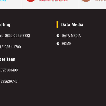
witter
Subscribe us on youtube
Join us o
eting
Data Media
oro: 0852-2525-8333
DATA MEDIA
HOME
813-9351-1700
eritaan
1326303408
8985639746