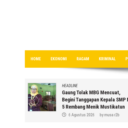
HOME
EKONOMI
RAGAM
KRIMINAL
P
HEADLINE
an MBG
Gaung Tolak MBG Mencuat,
,
Begini Tanggapan Kepala SMP 
k Anda ??
5 Rembang Menik Mustikatun
a r2b
6 Agustus 2026
by
musa r2b