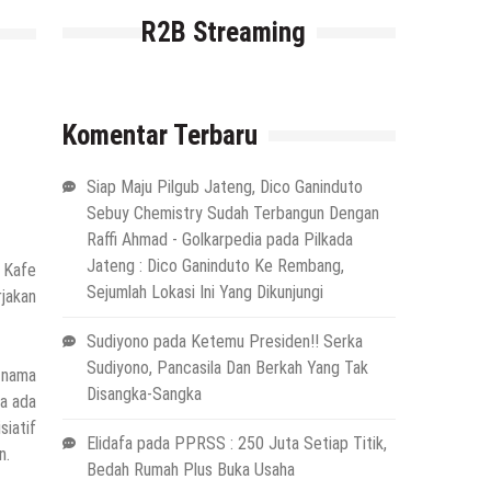
R2B Streaming
Komentar Terbaru
Siap Maju Pilgub Jateng, Dico Ganinduto
Sebuy Chemistry Sudah Terbangun Dengan
Raffi Ahmad - Golkarpedia
pada
Pilkada
Jateng : Dico Ganinduto Ke Rembang,
 Kafe
Sejumlah Lokasi Ini Yang Dikunjungi
rjakan
Sudiyono
pada
Ketemu Presiden!! Serka
Sudiyono, Pancasila Dan Berkah Yang Tak
 nama
Disangka-Sangka
ka ada
siatif
Elidafa
pada
PPRSS : 250 Juta Setiap Titik,
n.
Bedah Rumah Plus Buka Usaha