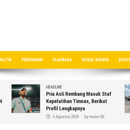
OLITIK
PENDIDIKAN
OLAHRAGA
SOSIAL BUDAYA
DATA 
HEADLINE
Pria Asli Rembang Masuk Staf
N
Kepelatihan Timnas, Berikut
Profil Lengkapnya
6 Agustus 2026
by
musa r2b