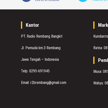
Like us on facebook
Tweet us on t
Kantor
Mark
PT. Radio Rembang Bangkit
Kundiant
Jl. Pemuda km.3 Rembang
Ratna: 0
Jawa Tengah – Indonesia
Pemb
Telp. 0295-691945
Musa: 08
Email: r2brembang@gmail.com
Wahyu: 0