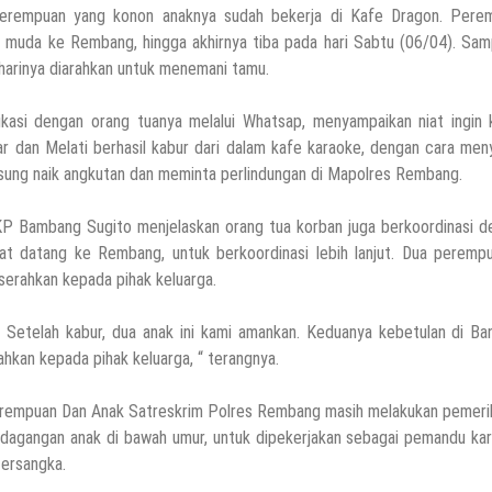
perempuan yang konon anaknya sudah bekerja di Kafe Dragon. Pere
 muda ke Rembang, hingga akhirnya tiba pada hari Sabtu (06/04). Samp
harinya diarahkan untuk menemani tamu.
asi dengan orang tuanya melalui Whatsap, menyampaikan niat ingin k
r dan Melati berhasil kabur dari dalam kafe karaoke, dengan cara men
ngsung naik angkutan dan meminta perlindungan di Mapolres Rembang.
P Bambang Sugito menjelaskan orang tua korban juga berkoordinasi d
at datang ke Rembang, untuk berkoordinasi lebih lanjut. Dua perempu
iserahkan kepada pihak keluarga.
an. Setelah kabur, dua anak ini kami amankan. Keduanya kebetulan di B
ahkan kepada pihak keluarga, “ terangnya.
rempuan Dan Anak Satreskrim Polres Rembang masih melakukan pemeri
erdagangan anak di bawah umur, untuk dipekerjakan sebagai pemandu ka
tersangka.