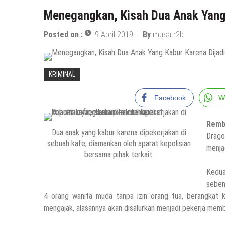
Menegangkan, Kisah Dua Anak Yang
Posted on :
9 April 2019
By
musa r2b
KRIMINAL
Facebook
W
Remb
Dua anak yang kabur karena dipekerjakan di
Drago
sebuah kafe, diamankan oleh aparat kepolisian
menja
bersama pihak terkait.
Kedua
seben
4 orang wanita muda tanpa izin orang tua, berangkat ke
mengajak, alasannya akan disalurkan menjadi pekerja memb