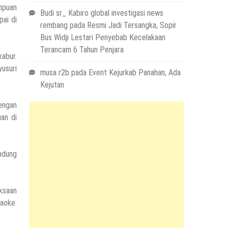
mpuan
Budi sr_ Kabiro global investigasi news
ai di
rembang
pada
Resmi Jadi Tersangka, Sopir
Bus Widji Lestari Penyebab Kecelakaan
Terancam 6 Tahun Penjara
abur.
yusuri
musa r2b
pada
Event Kejurkab Panahan, Ada
Kejutan
engan
an di
andung
ksaan
raoke.